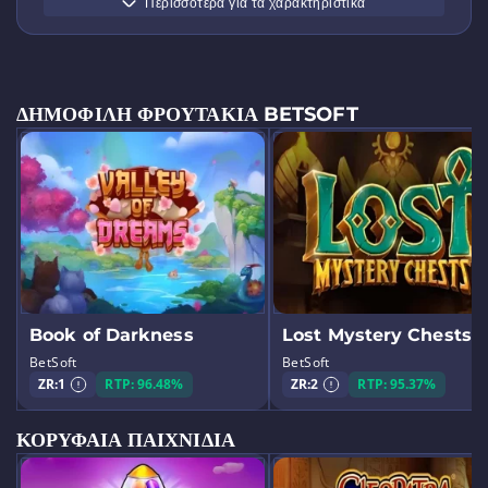
Περισσότερα για τα χαρακτηριστικά
ΔΗΜΟΦΙΛΉ ΦΡΟΥΤΆΚΙΑ BETSOFT
Book of Darkness
Lost Mystery Chests
BetSoft
BetSoft
ZR:
1
RTP: 96.48%
ZR:
2
RTP: 95.37%
ΚΟΡΥΦΑΊΑ ΠΑΙΧΝΊΔΙΑ