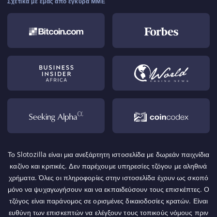
Σχετικά με εμάς από έγκυρα ΜΜΕ
Το Slotozilla είναι μια ανεξάρτητη ιστοσελίδα με δωρεάν παιχνίδια
καζίνο και κριτικές. Δεν παρέχουμε υπηρεσίες τζόγου με αληθινά
χρήματα. Όλες οι πληροφορίες στην ιστοσελίδα έχουν ως σκοπό
μόνο να ψυχαγωγήσουν και να εκπαιδεύσουν τους επισκέπτες. Ο
τζόγος είναι παράνομος σε ορισμένες δικαιοδοσίες κρατών. Είναι
ευθύνη των επισκεπτών να ελέγξουν τους τοπικούς νόμους πριν