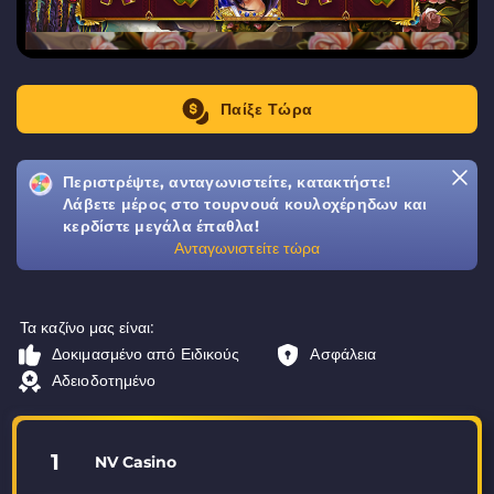
Παίξε Τώρα
Περιστρέψτε, ανταγωνιστείτε, κατακτήστε!
Λάβετε μέρος στο τουρνουά κουλοχέρηδων και
κερδίστε μεγάλα έπαθλα!
Ανταγωνιστείτε τώρα
Τα καζίνο μας είναι:
Δοκιμασμένο από Ειδικούς
Ασφάλεια
Αδειοδοτημένο
1
NV Casino