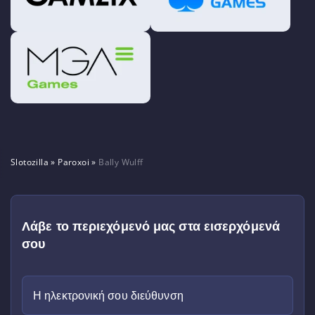
Slotozilla
»
Paroxoi
»
Bally Wulff
Λάβε το περιεχόμενό μας στα εισερχόμενά
σου
Η ηλεκτρονική σου διεύθυνση