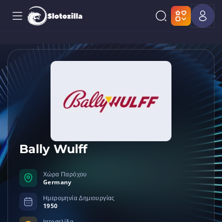
Bally Wulff
Χώρα Παρόχου
Germany
Ημερομηνία Δημιουργίας
1950
Ιστοσελίδα