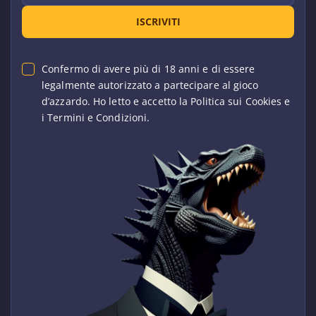
ISCRIVITI
Confermo di avere più di 18 anni e di essere
legalmente autorizzato a partecipare al gioco
d’azzardo. Ho letto e accetto la Politica sui Cookies e
i Termini e Condizioni.