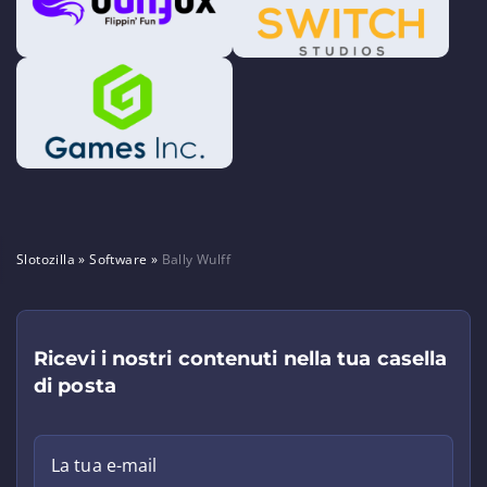
Slotozilla
»
Software
»
Bally Wulff
Ricevi i nostri contenuti nella tua casella
di posta
La tua e-mail