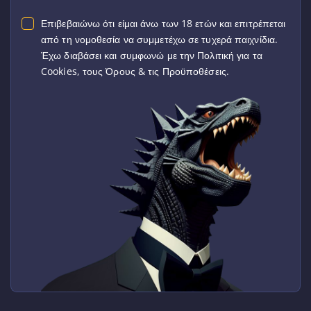
Επιβεβαιώνω ότι είμαι άνω των 18 ετών και επιτρέπεται
από τη νομοθεσία να συμμετέχω σε τυχερά παιχνίδια.
Έχω διαβάσει και συμφωνώ με την Πολιτική για τα
Cookies, τους Όρους & τις Προϋποθέσεις.