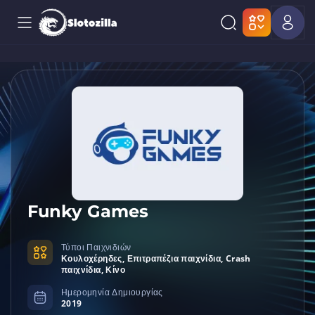
Funky Games
Τύποι Παιχνιδιών
Κουλοχέρηδες, Επιτραπέζια παιχνίδια, Crash
παιχνίδια, Κίνο
Ημερομηνία Δημιουργίας
2019