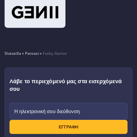
Slotozilla
»
Paroxoi
»
Funky Games
Λάβε το περιεχόμενό μας στα εισερχόμενά
σου
Η ηλεκτρονική σου διεύθυνση
ΕΓΓΡΑΦΉ