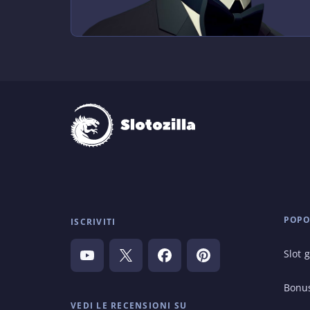
POPO
ISCRIVITI
Slot g
Bonus
VEDI LE RECENSIONI SU