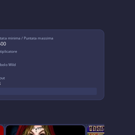
tata minima / Puntata massima
500
tiplicatore
o
bolo Wild
out
3