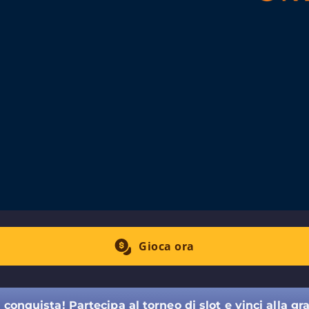
Gioca ora
 conquista! Partecipa al torneo di slot e vinci alla gr