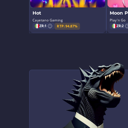
Hot
Moon P
Cayetano Gaming
Play'n Go
ZR:
1
ZR:
2
RTP: 94.87%