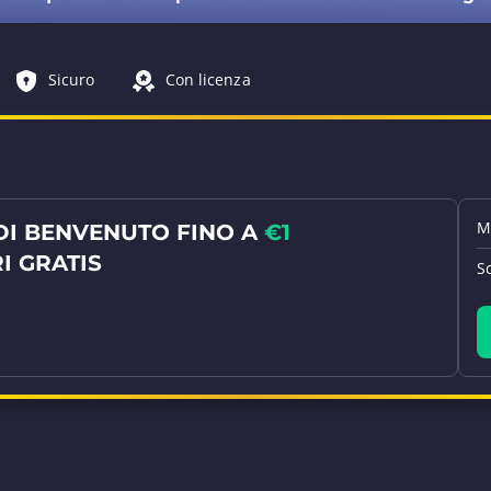
Sicuro
Con licenza
M
DI BENVENUTO FINO A
€1
I GRATIS
S