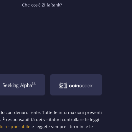
Che cos’è ZillaRank?
rdo con denaro reale. Tutte le informazioni presenti
. È responsabilità dei visitatori controllare le leggi
do responsabile
e leggete sempre i termini e le