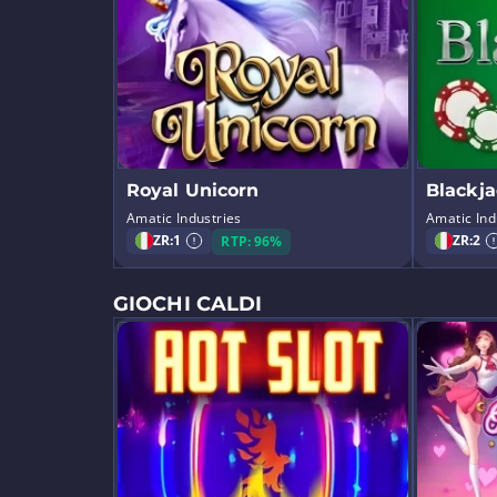
Royal Unicorn
Blackj
Amatic Industries
Amatic Ind
ZR:
1
ZR:
2
RTP: 96%
GIOCHI CALDI