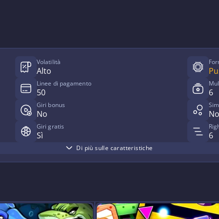
Volatilità
For
Alto
Pu
Linee di pagamento
Mul
50
6
Giri bonus
Sim
No
N
Giri gratis
Rig
Sì
6
Di più sulle caratteristiche