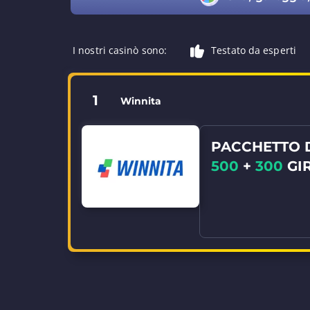
I nostri casinò sono:
Testato da esperti
1
Winnita
PACCHETTO 
500
+
300
GIR