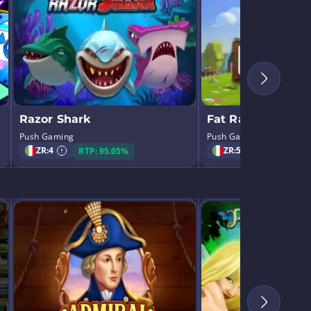
Razor Shark
Fat Rabbit
Push Gaming
Push Gaming
ZR:
4
ZR:
5
RTP: 95.05%
RTP: 96.4