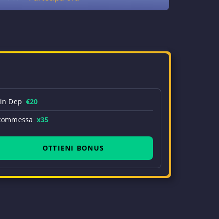
in Dep
€20
commessa
x35
OTTIENI BONUS