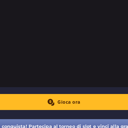
Gioca ora
 conquista! Partecipa al torneo di slot e vinci alla gr