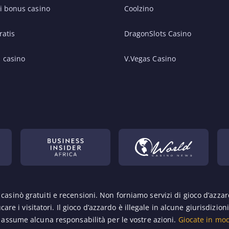
i bonus casino
Coolzino
ratis
DragonSlots Casino
 casino
V.Vegas Casino
 casinò gratuiti e recensioni. Non forniamo servizi di gioco d’azza
re i visitatori. Il gioco d’azzardo è illegale in alcune giurisdizioni
si assume alcuna responsabilità per le vostre azioni.
Giocate in mo