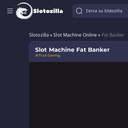
Slotozilla
»
Slot Machine Online
»
Fat Banker
Slot Machine Fat Banker
dI Push Gaming