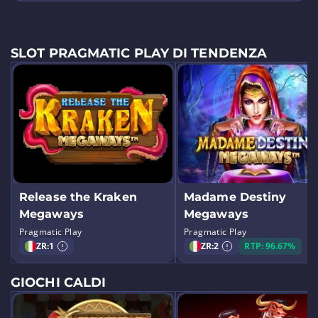
SLOT PRAGMATIC PLAY DI TENDENZA
Release the Kraken
Madame Destiny
Megaways
Megaways
Pragmatic Play
Pragmatic Play
ZR:
1
ZR:
2
RTP: 96.67%
GIOCHI CALDI