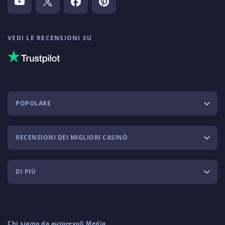
VEDI LE RECENSIONI SU
POPOLARE
RECENSIONI DEI MIGLIORI CASINÒ
DI PIÙ
Chi siamo da autorevoli Media