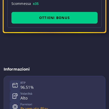
Scommessa
x35
OTTIENI BONUS
Informazioni
RTP
96.51%
Volatilità
Alto
Fornitori
Pragmatic Play