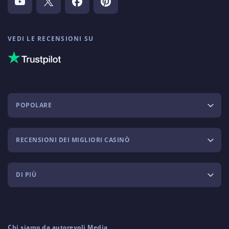
VEDI LE RECENSIONI SU
POPOLARE
RECENSIONI DEI MIGLIORI CASINÒ
DI PIÙ
Chi siamo da autorevoli Media