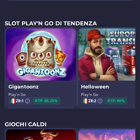
SLOT PLAY'N GO DI TENDENZA
Gigantoonz
Helloween
Play'n Go
Play'n Go
ZR:
1
RTP: 96.25%
ZR:
2
RTP: 96%
GIOCHI CALDI