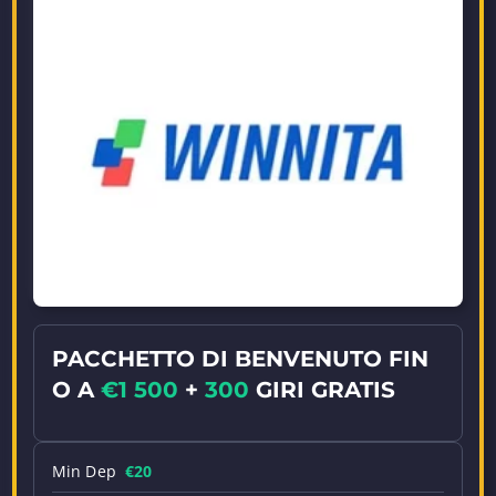
PACCHETTO DI BENVENUTO FIN
O A
€1 500
+
300
GIRI GRATIS
Min Dep
€20