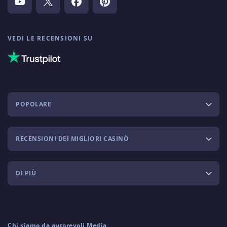
VEDI LE RECENSIONI SU
POPOLARE
RECENSIONI DEI MIGLIORI CASINÒ
DI PIÙ
Chi siamo da autorevoli Media