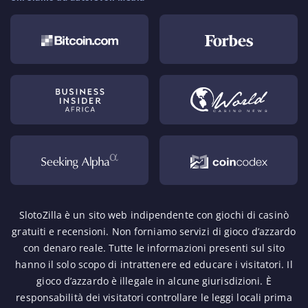
SlotoZilla è un sito web indipendente con giochi di casinò
gratuiti e recensioni. Non forniamo servizi di gioco d’azzardo
con denaro reale. Tutte le informazioni presenti sul sito
hanno il solo scopo di intrattenere ed educare i visitatori. Il
gioco d’azzardo è illegale in alcune giurisdizioni. È
responsabilità dei visitatori controllare le leggi locali prima