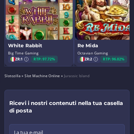
White Rabbit
Re Mida
Big Time Gaming
Octavian Gaming
ZR:
1
RTP: 97.72%
ZR:
2
RTP: 96.02%
Slotozilla
»
Slot Machine Online
»
Jurassic Island
Ricevi i nostri contenuti nella tua casella
di posta
La tua e-mail