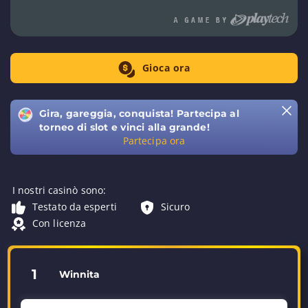
Gioca ora
Gira, gareggia, conquista! Partecipa al
torneo di slot e vinci alla grande!
Partecipa ora
I nostri casinò sono:
Testato da esperti
Sicuro
Con licenza
1
Winnita