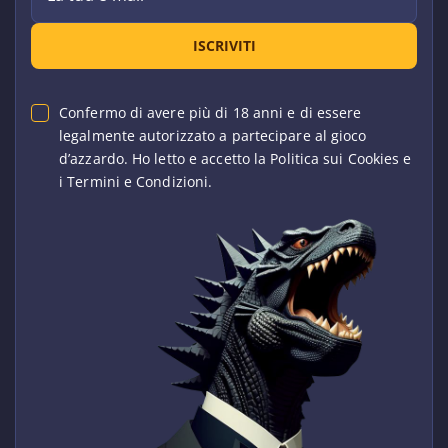
ISCRIVITI
Confermo di avere più di 18 anni e di essere
legalmente autorizzato a partecipare al gioco
d’azzardo. Ho letto e accetto la Politica sui Cookies e
i Termini e Condizioni.