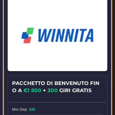
PACCHETTO DI BENVENUTO FIN
O A
€1 500
+
300
GIRI GRATIS
Min Dep
€20