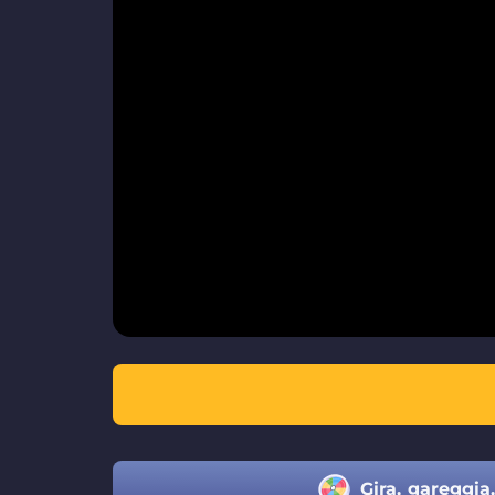
Gira, gareggia,