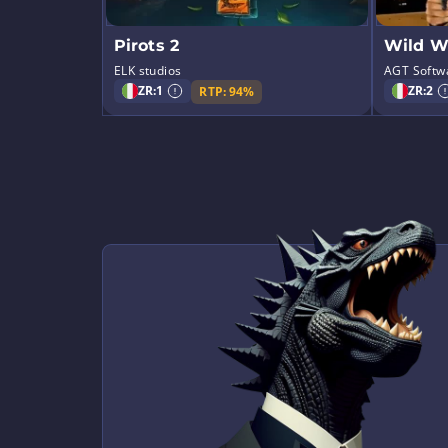
Pirots 2
Wild W
ELK studios
AGT Softw
ZR:
1
ZR:
2
RTP: 94%