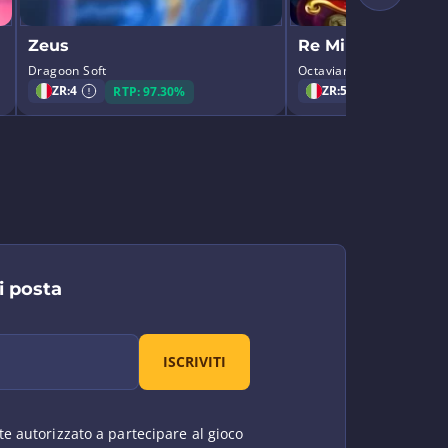
Zeus
Re Mida
Dragoon Soft
Octavian Gaming
ZR:
4
ZR:
5
RTP: 97.30%
RTP: 96.0
di posta
ISCRIVITI
e autorizzato a partecipare al gioco