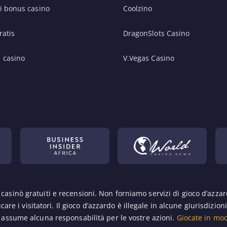
i bonus casino
Coolzino
ratis
DragonSlots Casino
 casino
V.Vegas Casino
 casinò gratuiti e recensioni. Non forniamo servizi di gioco d’azza
re i visitatori. Il gioco d’azzardo è illegale in alcune giurisdizioni
si assume alcuna responsabilità per le vostre azioni.
Giocate in mo