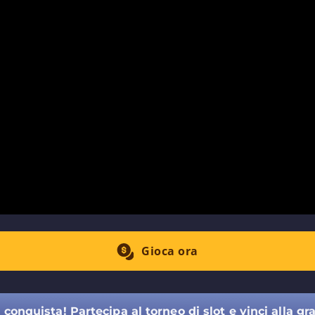
Gioca ora
 conquista! Partecipa al torneo di slot e vinci alla gr