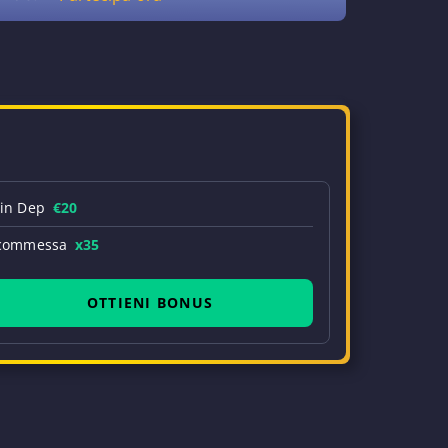
in Dep
€20
commessa
x35
OTTIENI BONUS