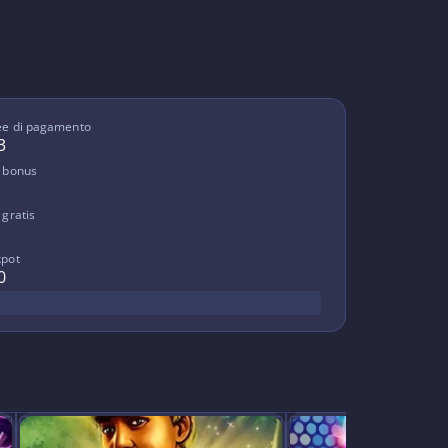
ee di pagamento
3
i bonus
o
 gratis
kpot
0