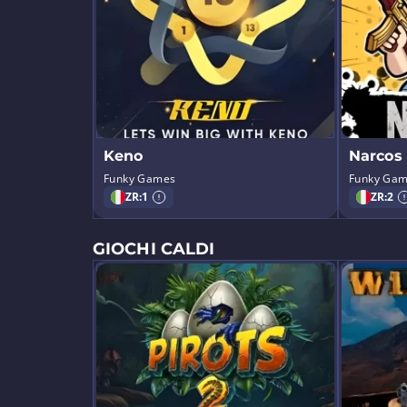
Keno
Narcos
Funky Games
Funky Ga
ZR:
1
ZR:
2
GIOCHI CALDI