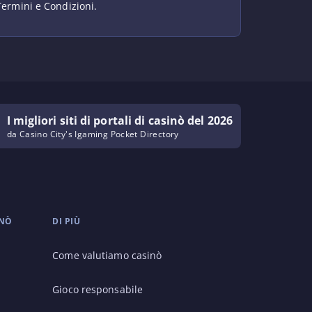
 Termini e Condizioni.
I migliori siti di portali di casinò del 2026
da Casino City's Igaming Pocket Directory
INÒ
DI PIÙ
Come valutiamo casinò
Gioco responsabile