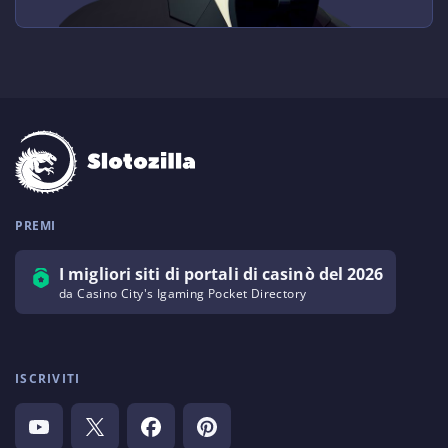
PREMI
I migliori siti di portali di casinò del 2026
da Casino City's Igaming Pocket Directory
ISCRIVITI