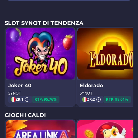
SLOT SYNOT DI TENDENZA
Joker 40
Eldorado
SYNOT
SYNOT
ZR:
1
RTP: 95.76%
ZR:
2
RTP: 98.01%
GIOCHI CALDI