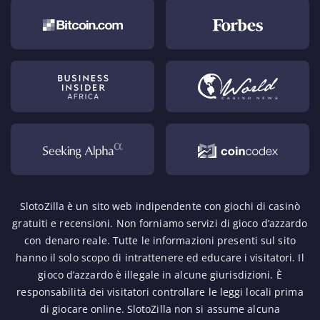
SlotoZilla è un sito web indipendente con giochi di casinò
gratuiti e recensioni. Non forniamo servizi di gioco d’azzardo
con denaro reale. Tutte le informazioni presenti sul sito
hanno il solo scopo di intrattenere ed educare i visitatori. Il
gioco d’azzardo è illegale in alcune giurisdizioni. È
responsabilità dei visitatori controllare le leggi locali prima
di giocare online. SlotoZilla non si assume alcuna