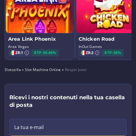
Area Link Phoenix
Chicken Road
Area Vegas
InOut Games
ZR:
1
RTP: 96.46%
ZR:
2
RTP: 98%
Slotozilla
»
Slot Machine Online
»
Respin Joker
Ricevi i nostri contenuti nella tua casella
di posta
La tua e-mail