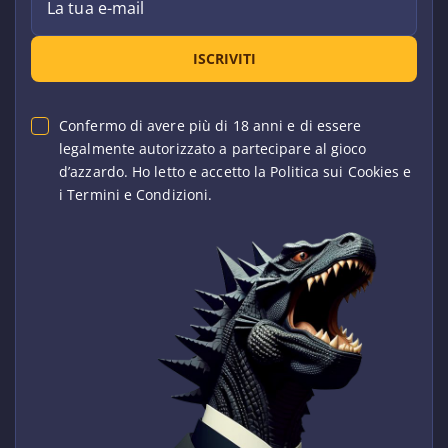
La tua e-mail
ISCRIVITI
Confermo di avere più di 18 anni e di essere
legalmente autorizzato a partecipare al gioco
d’azzardo. Ho letto e accetto la Politica sui Cookies e
i Termini e Condizioni.