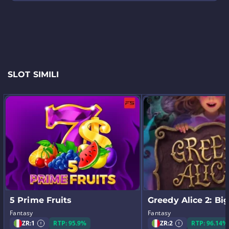
SLOT SIMILI
5 Prime Fruits
Greedy Alice 2: Bi
Fantasy
Fantasy
ZR:
1
RTP: 95.9%
ZR:
2
RTP: 96.14%