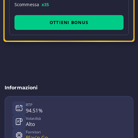
Scommessa
x35
OTTIENI BONUS
Informazioni
RTP
94.51%
Volatilità
Alto
Fornitori
Play'n Go