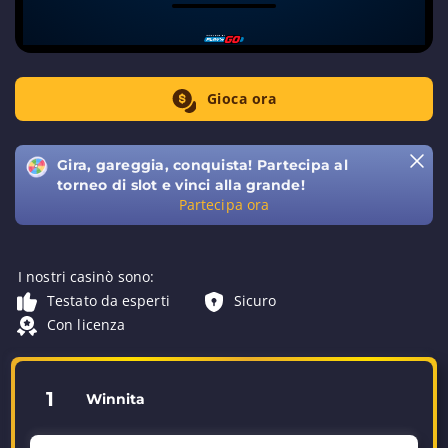
Gioca ora
Gira, gareggia, conquista! Partecipa al
torneo di slot e vinci alla grande!
Partecipa ora
I nostri casinò sono:
Testato da esperti
Sicuro
Con licenza
1
Winnita