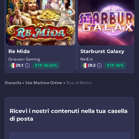
Re Mida
Starburst Galaxy
Octavian Gaming
NetEnt
ZR:
1
RTP: 96.02%
ZR:
2
RTP: 96%
Slotozilla
»
Slot Machine Online
»
Rise of Merlin
Ricevi i nostri contenuti nella tua casella
di posta