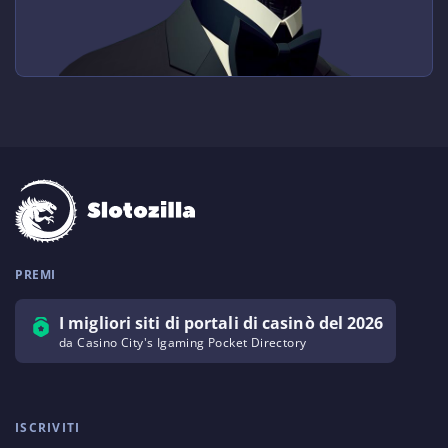
PREMI
I migliori siti di portali di casinò del 2026
da Casino City's Igaming Pocket Directory
ISCRIVITI