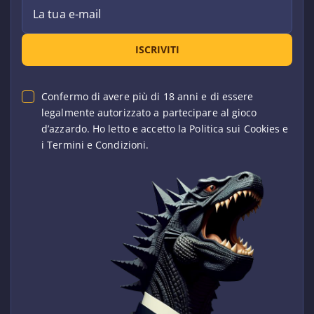
La tua e-mail
ISCRIVITI
Confermo di avere più di 18 anni e di essere
legalmente autorizzato a partecipare al gioco
d’azzardo. Ho letto e accetto la Politica sui Cookies e
i Termini e Condizioni.