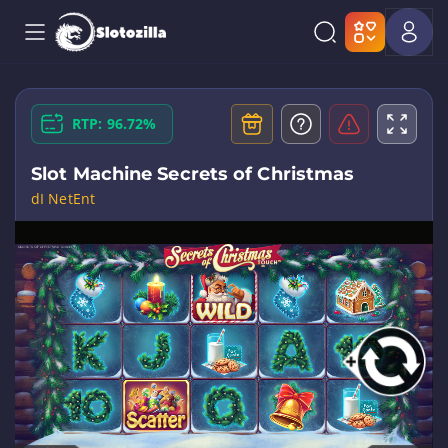
RTP: 96.72%
Slot Machine Secrets of Christmas
dI NetEnt