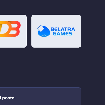
di posta