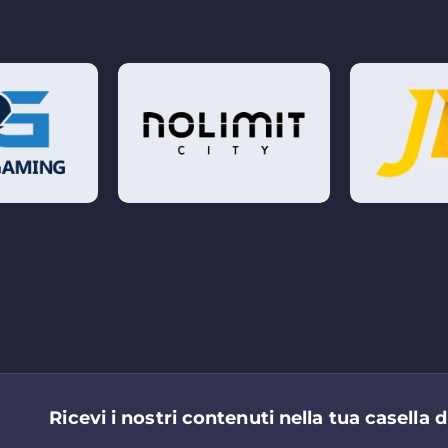
Ricevi i nostri contenuti nella tua casella 