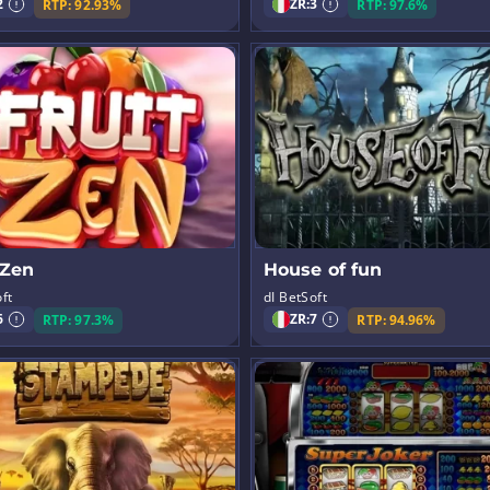
2
ZR:
3
RTP: 92.93%
RTP: 97.6%
 Zen
House of fun
ft
dI BetSoft
6
ZR:
7
RTP: 97.3%
RTP: 94.96%