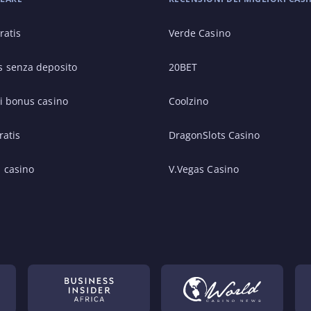
ratis
Verde Casino
 senza deposito
20BET
i bonus casino
Coolzino
ratis
DragonSlots Casino
 casino
V.Vegas Casino