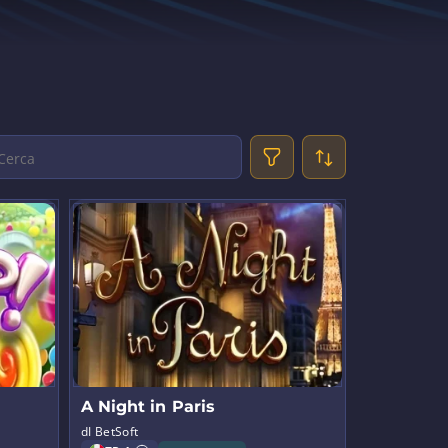
A Night in Paris
dI BetSoft