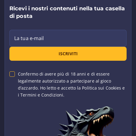
Ricevi i nostri contenuti nella tua casella
di posta
La tua e-mail
ISCRIVITI
Confermo di avere più di 18 anni e di essere
legalmente autorizzato a partecipare al gioco
d’azzardo. Ho letto e accetto la Politica sui Cookies e
i Termini e Condizioni.