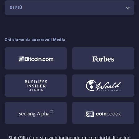
DI PIÙ
Chi siamo da autorevoli Media
SlotoZilla è un sito web indipendente con giochi di casinò