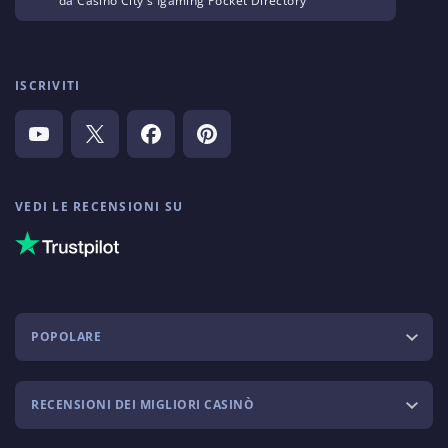
da Casino City's Igaming Pocket Directory
ISCRIVITI
VEDI LE RECENSIONI SU
POPOLARE
RECENSIONI DEI MIGLIORI CASINÒ