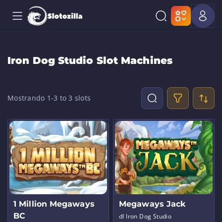
Iron Dog Studio Slot Machines
Mostrando 1-
3
to 3 slots
1 Million Megaways
Megaways Jack
BC
dI Iron Dog Studio