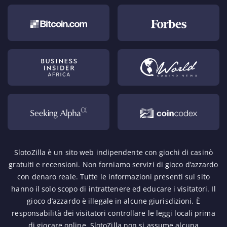
SlotoZilla è un sito web indipendente con giochi di casinò
gratuiti e recensioni. Non forniamo servizi di gioco d’azzardo
con denaro reale. Tutte le informazioni presenti sul sito
hanno il solo scopo di intrattenere ed educare i visitatori. Il
gioco d’azzardo è illegale in alcune giurisdizioni. È
responsabilità dei visitatori controllare le leggi locali prima
di giocare online. SlotoZilla non si assume alcuna