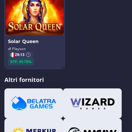
Solar Queen
dI Playson
ZR:
13
RTP: 95.78%
Altri fornitori