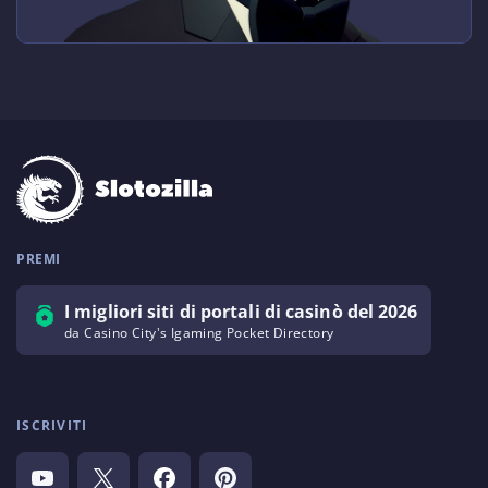
PREMI
I migliori siti di portali di casinò del 2026
da Casino City's Igaming Pocket Directory
ISCRIVITI