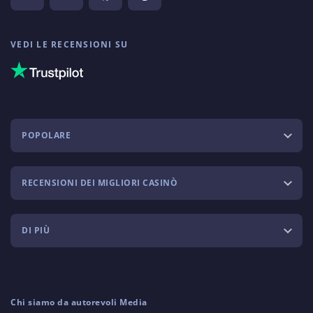
VEDI LE RECENSIONI SU
POPOLARE
RECENSIONI DEI MIGLIORI CASINÒ
DI PIÙ
Chi siamo da autorevoli Media