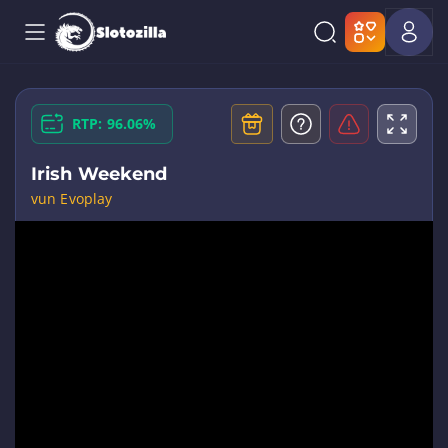
RTP: 96.06%
Irish Weekend
vun Evoplay