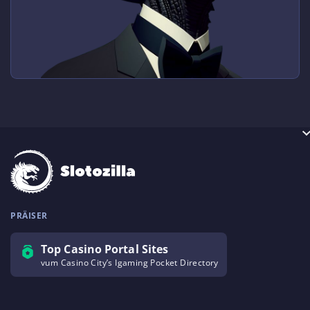
PRÄISER
Top Casino Portal Sites
vum Casino City’s Igaming Pocket Directory