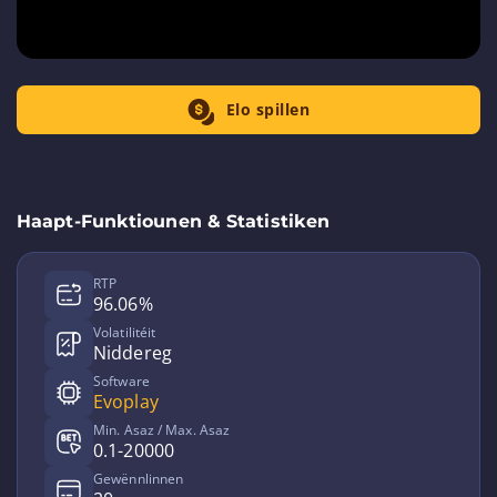
Elo spillen
Haapt-Funktiounen & Statistiken
RTP
96.06%
Volatilitéit
Niddereg
Software
Evoplay
Min. Asaz / Max. Asaz
0.1-20000
Gewënnlinnen