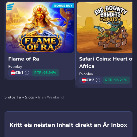
Flame of Ra
Safari Coins: Heart of
Africa
Evoplay
ZR:
1
RTP: 95.94%
Evoplay
ZR:
2
RTP: 96.21%
Slotozilla
»
Slots
»
Irish Weekend
Kritt eis neisten Inhalt direkt an Är Inbox