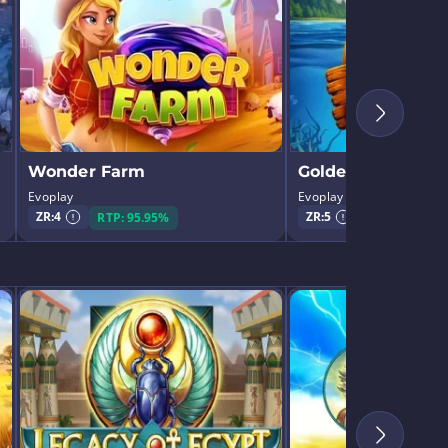
Wonder Farm
Golden Fish Colle
Evoplay
Evoplay
ZR:
4
ZR:
5
RTP: 95.95%
RTP: 96.36%