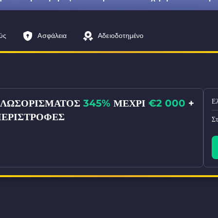
ύς
Ασφάλεια
Αδειοδοτημένο
Ε
ΛΩΣΟΡΊΣΜΑΤΟΣ
345%
ΜΈΧΡΙ
€2 000
+
ΕΡΙΣΤΡΟΦΈΣ
Σ