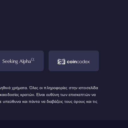
 αληθινά χρήματα. Όλες οι πληροφορίες στην ιστοσελίδα
καιοδοσίες κρατών. Είναι ευθύνη των επισκεπτών να
ξε υπεύθυνα και πάντα να διαβάζεις τους όρους και τις