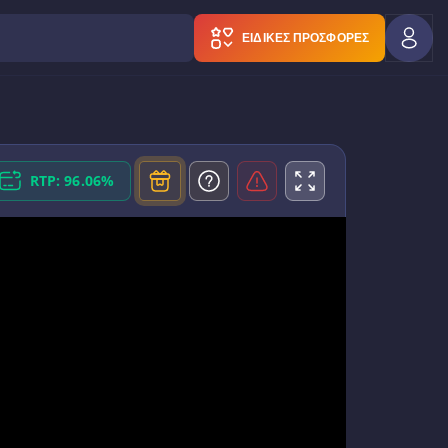
ΕΙΔΙΚΕΣ ΠΡΟΣΦΟΡΕΣ
RTP: 96.06%