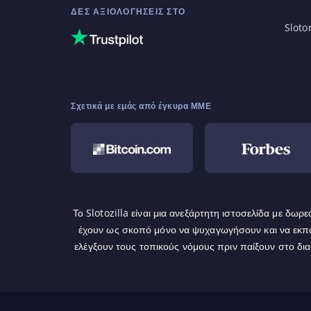
ΔΕΣ ΑΞΙΟΛΟΓΉΣΕΙΣ ΣΤΟ
Sloto
Σχετικά με εμάς από έγκυρα ΜΜΕ
Το Slotozilla είναι μια ανεξάρτητη ιστοσελίδα με δωρ
έχουν ως σκοπό μόνο να ψυχαγωγήσουν και να εκπαι
ελέγξουν τους τοπικούς νόμους πριν παίξουν στο διαδί