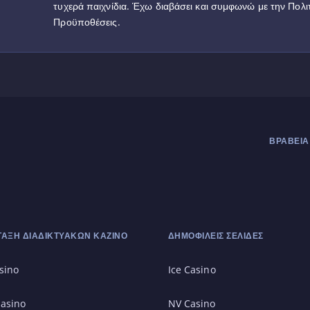
τυχερά παιχνίδια. Έχω διαβάσει και συμφωνώ με την Πολιτ
Προϋποθέσεις.
ΒΡΑΒΕΙΑ
ΤΑΞΗ ΔΙΑΔΙΚΤΥΑΚΏΝ ΚΑΖΊΝΟ
ΔΗΜΟΦΙΛΕΊΣ ΣΕΛΊΔΕΣ
sino
Ice Сasino
asino
NV Casino