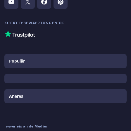
KUCKT D’BEWÄERTUNGEN OP
Populär
Aneres
Iwwer eis an de Medien