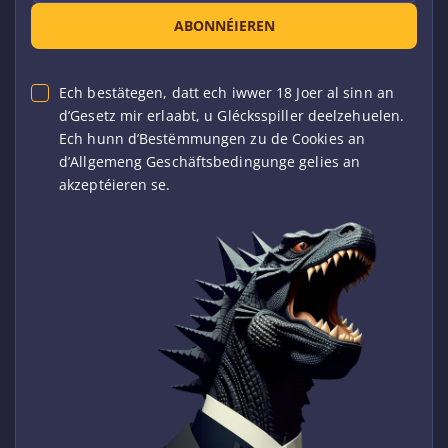
ABONNÉIEREN
Ech bestätegen, datt ech iwwer 18 Joer al sinn an
d’Gesetz mir erlaabt, u Glécksspiller deelzehuelen.
Ech hunn d’Bestëmmungen zu de Cookies an
d’Allgemeng Geschäftsbedingunge gelies an
akzeptéieren se.