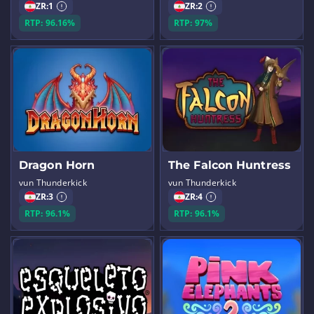
ZR:
1
ZR:
2
RTP: 96.16%
RTP: 97%
Dragon Horn
The Falcon Huntress
vun Thunderkick
vun Thunderkick
ZR:
3
ZR:
4
RTP: 96.1%
RTP: 96.1%