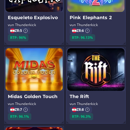
Esqueleto Explosivo
Pink Elephants 2
vun Thunderkick
vun Thunderkick
ZR:
5
ZR:
6
RTP: 96%
RTP: 96.13%
Midas Golden Touch
The Rift
vun Thunderkick
vun Thunderkick
ZR:
7
ZR:
8
RTP: 96.1%
RTP: 96.3%