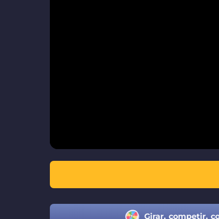
Girar, competir, c