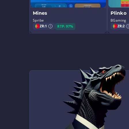
Mines
Plinko
Spribe
BGaming
ZR:
1
ZR:
2
RTP: 97%