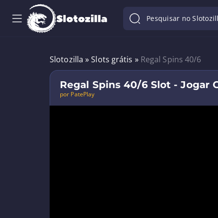
Slotozilla
»
Slots grátis
»
Regal Spins 40/6
Regal Spins 40/6 Slot - Jogar G
por PatePlay