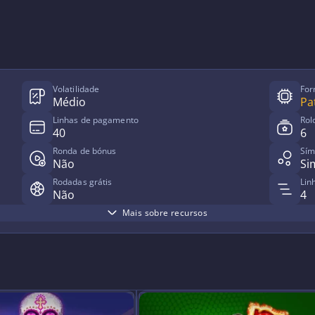
Volatilidade
For
Médio
Pa
Linhas de pagamento
Rol
40
6
Ronda de bónus
Sím
Não
Si
Rodadas grátis
Lin
Não
4
Mais sobre recursos