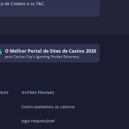
ica de Cookies e os T&C.
O Melhor Portal de Sites de Casino 2026
pelo Casino City's Igaming Pocket Directory
INOS
OUTRAS PÁGINAS
Como avaliamos os casinos
Jogo responsável