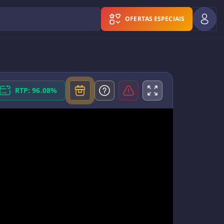
OFERTAS ESPECIAIS
RTP: 96.08%