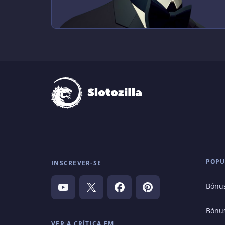
POPU
INSCREVER-SE
Bónus
Bónus
VER A CRÍTICA EM