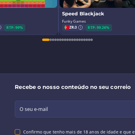
Speed Blackjack
Funky Games
ZR:
3
RTP: 99%
RTP: 99.26%
Recebe o nosso conteúdo no seu correio
O seu e-mail
Confirmo que tenho mais de 18 anos de idade e que e