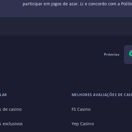
participar em jogos de azar. Li e concordo com a Polít
Prémios
LAR
MELHORES AVALIAÇÕES DE CAS
 de casino
FS Casino
 exclusivos
Yep Casino