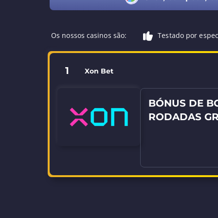
Os nossos casinos são:
Testado por espec
1
Xon Bet
BÓNUS DE B
RODADAS GR