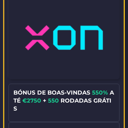
BÓNUS DE BOAS-VINDAS
550%
A
TÉ
€2750
+
550
RODADAS GRÁTI
S