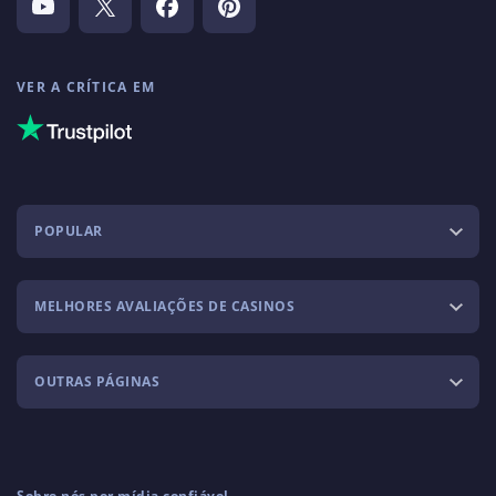
VER A CRÍTICA EM
POPULAR
MELHORES AVALIAÇÕES DE CASINOS
OUTRAS PÁGINAS
Sobre nós por mídia confiável