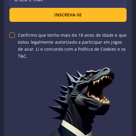
INSCREVA-SE
Confirmo que tenho mais de 18 anos de idade e que
estou legalmente autorizado a participar em jogos
de azar. Li e concordo com a Política de Cookies e os
T&C.