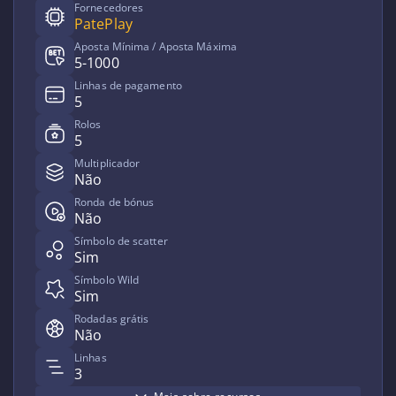
Fornecedores
PatePlay
Aposta Mínima / Aposta Máxima
5-1000
Linhas de pagamento
5
Rolos
5
Multiplicador
Não
Ronda de bónus
Não
Símbolo de scatter
Sim
Símbolo Wild
Sim
Rodadas grátis
Não
Linhas
3