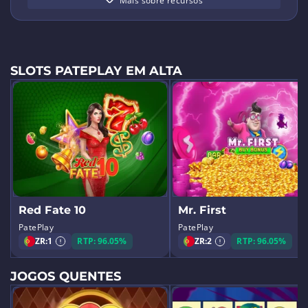
Mais sobre recursos
SLOTS PATEPLAY EM ALTA
Red Fate 10
Mr. First
PatePlay
PatePlay
ZR:
1
RTP: 96.05%
ZR:
2
RTP: 96.05%
JOGOS QUENTES