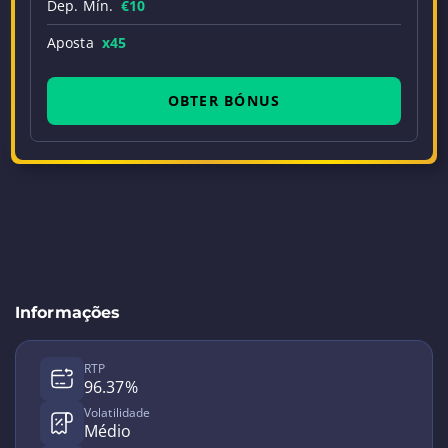
Dep. Mín.
€10
Aposta
x45
OBTER BÓNUS
Informações
RTP
96.37%
Volatilidade
Médio