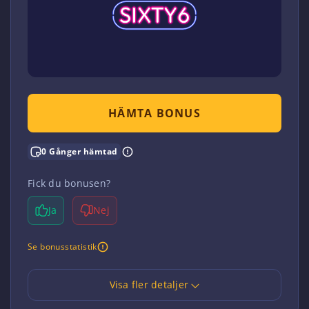
HÄMTA BONUS
0 Gånger hämtad
Fick du bonusen?
Ja
Nej
Se bonusstatistik
Visa fler detaljer