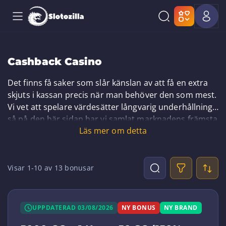
Cashback Casino
Det finns få saker som slår känslan av att få en extra
skjuts i kassan precis när man behöver den som mest.
Vi vet att spelare värdesätter långvarig underhållning,
så på den här sidan har vi samlat marknadens främsta
Läs mer om detta
cashback casino-alternativ. Här hittar vi en bonus som
ger oss mer att spela för och förlänger äventyret.
Visar 1-10 av 13 bonusar
UPPDATERAD 03/08/2026
NY BONUS
NY BRAND