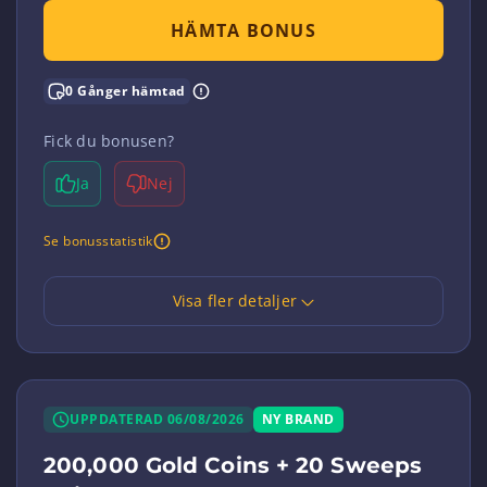
HÄMTA BONUS
0 Gånger hämtad
Fick du bonusen?
Ja
Nej
Se bonusstatistik
Visa fler detaljer
UPPDATERAD 06/08/2026
NY BRAND
200,000 Gold Coins + 20 Sweeps