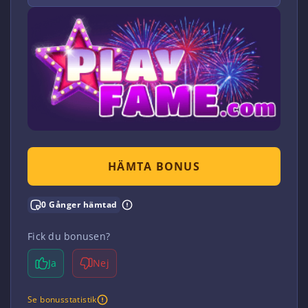
HÄMTA BONUS
0 Gånger hämtad
Fick du bonusen?
Ja
Nej
Se bonusstatistik