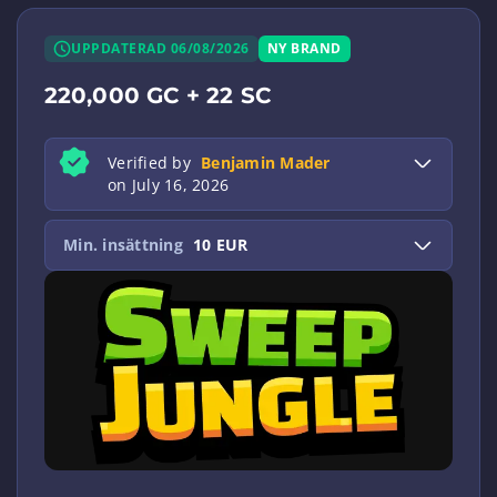
UPPDATERAD 06/08/2026
NY BRAND
220,000 GC + 22 SC
Verified by
Benjamin Mader
on July 16, 2026
Min. insättning
10 EUR