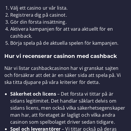
Välj ett casino ur vår lista.
Registrera dig på casinot.
Gör din första insättning.
Aktivera kampanjen för att vara aktuellt för en
cashback.
Börja spela på de aktuella spelen för kampanjen.
Hur vi recenserar casinon med cashback
När vi listar cashbackcasinon har vi granskat sajten
och försäkrar att det är en säker sida att spela på. Vi
ska titta djupare på våra kriterier för detta.
Säkerhet och licens
– Det första vi tittar på är
sidans legitimitet. Det handlar såklart delvis om
sidans licens, men också vilka säkerhetsegenskaper
man har, att företaget är lagligt och vilka andra
casinon som spelbolaget driver sedan tidigare.
Spel och leverantörer
– Vi tittar också på deras