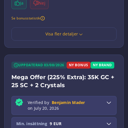
Ja
Nej
Se bonusstatistik
Visa fler detaljer
UPPDATERAD 03/08/2026
NY BONUS
NY BRAND
Mega Offer (225% Extra): 35K GC +
25 SC + 2 Crystals
Verified by
Benjamin Mader
on July 20, 2026
Min. insättning
9 EUR