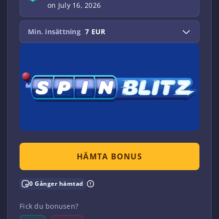
on July 16, 2026
Min. insättning
7 EUR
HÄMTA BONUS
0 Gånger hämtad
Fick du bonusen?