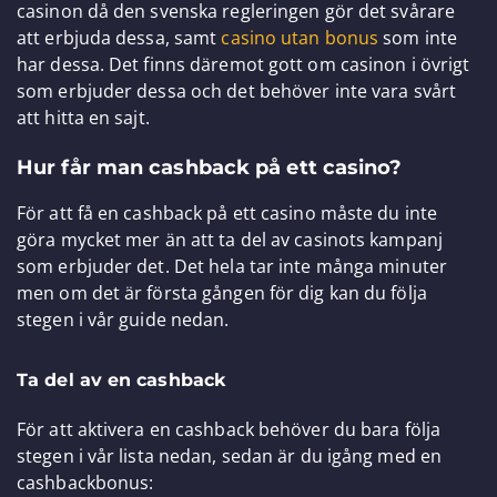
casinon då den svenska regleringen gör det svårare
att erbjuda dessa, samt
casino utan bonus
som inte
har dessa. Det finns däremot gott om casinon i övrigt
som erbjuder dessa och det behöver inte vara svårt
att hitta en sajt.
Hur får man cashback på ett casino?
För att få en cashback på ett casino måste du inte
göra mycket mer än att ta del av casinots kampanj
som erbjuder det. Det hela tar inte många minuter
men om det är första gången för dig kan du följa
stegen i vår guide nedan.
Ta del av en cashback
För att aktivera en cashback behöver du bara följa
stegen i vår lista nedan, sedan är du igång med en
cashbackbonus: