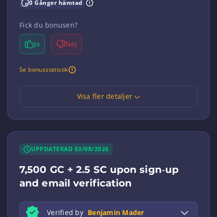
0 Gånger hämtad
Fick du bonusen?
Ja
Nej
Se bonusstatistik
Visa fler detaljer
UPPDATERAD 03/08/2026
7,500 GC + 2.5 SC upon sign‑up
and email verification
Verified by
Benjamin Mader