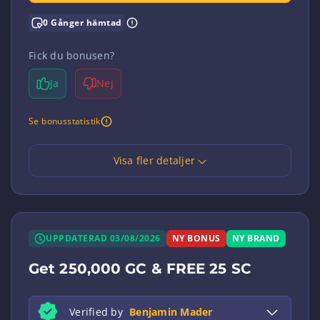
0 Gånger hämtad
Fick du bonusen?
Ja
Nej
Se bonusstatistik
Visa fler detaljer
UPPDATERAD 03/08/2026
NY BONUS
NY BRAND
Get 250,000 GC & FREE 25 SC
Verified by
Benjamin Mader