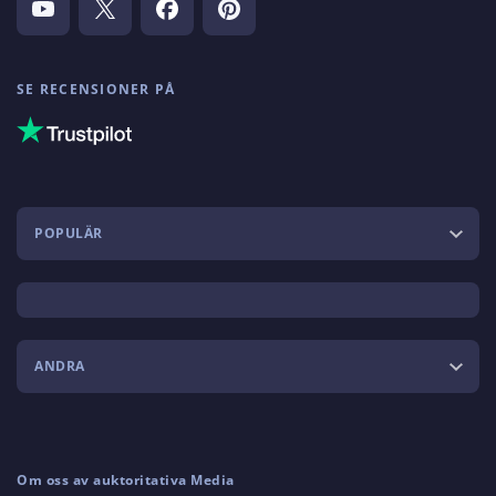
SE RECENSIONER PÅ
POPULÄR
ANDRA
Om oss av auktoritativa Media