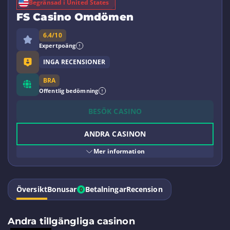
Begränsad i United States
FS Casino Omdömen
6.4/10
Expertpoäng
INGA RECENSIONER
BRA
Offentlig bedömning
BESÖK CASINO
ANDRA CASINON
Mer information
Ägare:
Intelligent Innovations N.V.
Grundat år:
2019
Mobilapp:
Översikt
Bonusar
Betalningar
Recension
0
Spel:
3962
Licenser:
Curaçao (CGCB)
Andra tillgängliga casinon