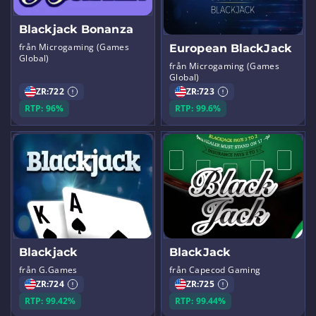
Blackjack Bonanza
från Microgaming (Games
European BlackJack
Global)
från Microgaming (Games
Global)
ZR:
722
ZR:
723
RTP: 96%
RTP: 99.6%
Blackjack
BlackJack
från G.Games
från Capecod Gaming
ZR:
724
ZR:
725
RTP: 99.42%
RTP: 99.44%