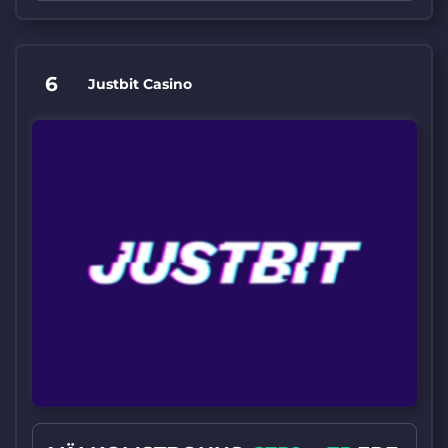
6
Justbit Casino