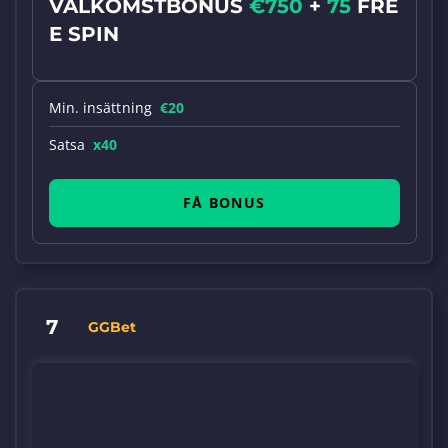
VÄLKOMSTBONUS
€750
+
75
FRE
E SPIN
Min. insättning
€20
Satsa
x40
FÅ BONUS
7
GGBet