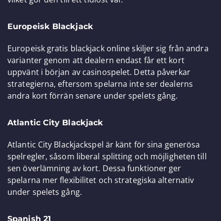
Europeisk Blackjack
Europeisk gratis blackjack online skiljer sig från andra
varianter genom att dealern endast får ett kort
uppvänt i början av casinospelet. Detta påverkar
strategierna, eftersom spelarna inte ser dealerns
andra kort förrän senare under spelets gång.
Atlantic City Blackjack
Atlantic City Blackjackspel är känt för sina generösa
spelregler, såsom liberal splitting och möjligheten till
sen överlämning av kort. Dessa funktioner ger
spelarna mer flexibilitet och strategiska alternativ
under spelets gång.
Spanish 21