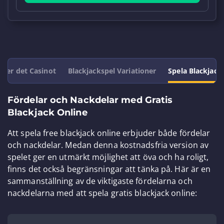
ljer det Casinot
Blackjackspel Variationer
Spela Blackjack
Fördelar och Nackdelar med Gratis
Blackjack Online
Att spela free blackjack online erbjuder både fördelar
och nackdelar. Medan denna kostnadsfria version av
spelet ger en utmärkt möjlighet att öva och ha roligt,
finns det också begränsningar att tänka på. Här är en
sammanställning av de viktigaste fördelarna och
nackdelarna med att spela gratis blackjack online: