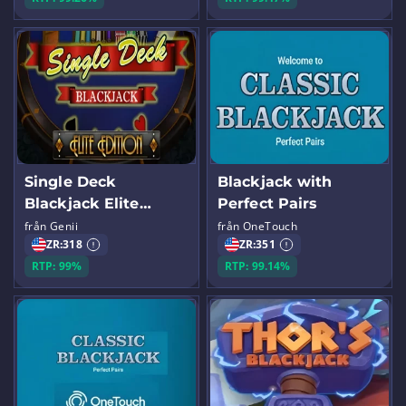
Single Deck
Blackjack with
Blackjack Elite
Perfect Pairs
Edition
från Genii
från OneTouch
ZR:
318
ZR:
351
RTP: 99%
RTP: 99.14%