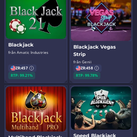
Blackjack
Blackjack Vegas
från Amatic Industries
Strip
från Genii
ZR:
457
ZR:
458
RTP: 99.21%
RTP: 99.78%
Speed Blackjack