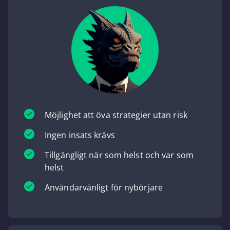
Möjlighet att öva strategier utan risk
Ingen insats krävs
Tillgängligt när som helst och var som
helst
Användarvänligt för nybörjare