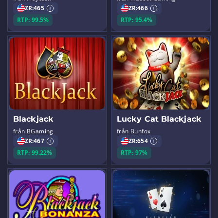
ZR:
465
ZR:
466
RTP: 99.5%
RTP: 95.4%
Blackjack
Lucky Cat Blackjack
från BGaming
från Bunfox
ZR:
467
ZR:
654
RTP: 99.22%
RTP: 97%