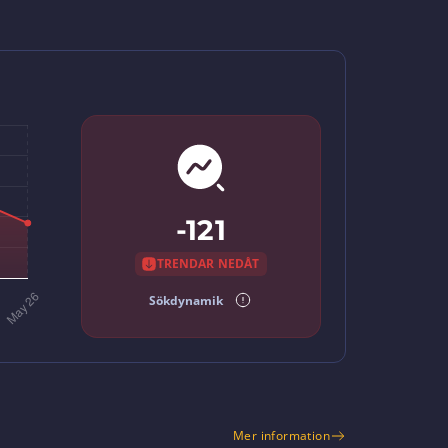
-121
TRENDAR NEDÅT
Sökdynamik
Mer information