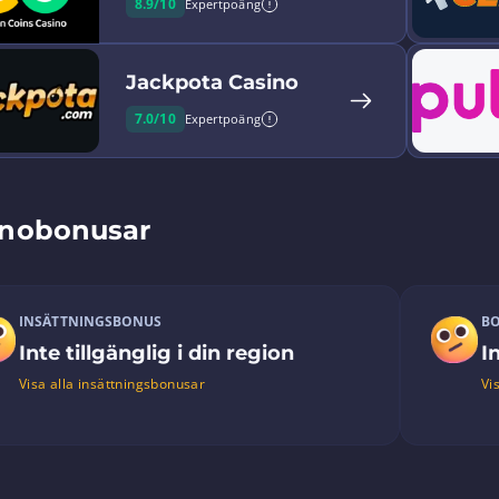
8.9/10
Expertpoäng
Jackpota Casino
7.0/10
Expertpoäng
inobonusar
INSÄTTNINGSBONUS
BO
Inte tillgänglig i din region
I
Visa alla insättningsbonusar
Vi