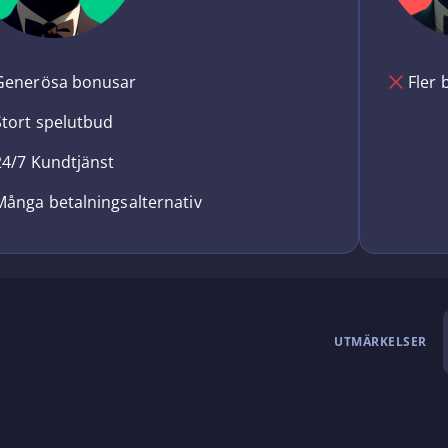
Generösa bonusar
Fler 
Stort spelutbud
24/7 Kundtjänst
Många betalningsalternativ
UTMÄRKELSER