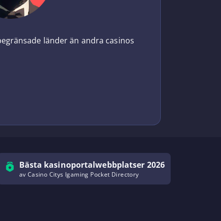
begränsade länder än andra casinos
Bästa kasinoportalwebbplatser 2026
av Casino Citys Igaming Pocket Directory