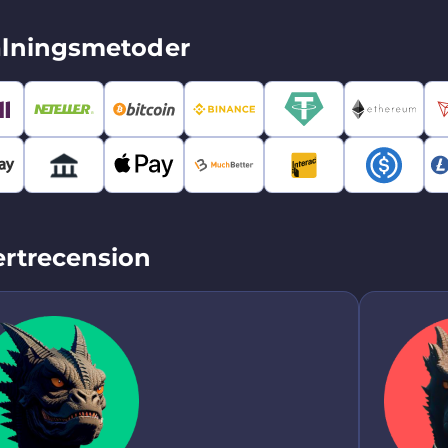
alningsmetoder
rtrecension