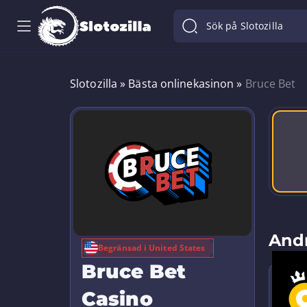
Slotozilla
»
Bästa onlinekasinon
»
Bruce Bet
Andr
Begränsad i United States
Bruce Bet
Casino