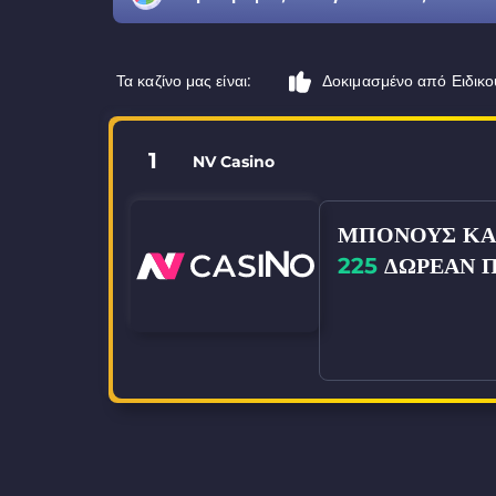
Τα καζίνο μας είναι:
Δοκιμασμένο από Ειδικο
1
NV Casino
ΜΠΌΝΟΥΣ ΚΑ
225
ΔΩΡΕΆΝ Π