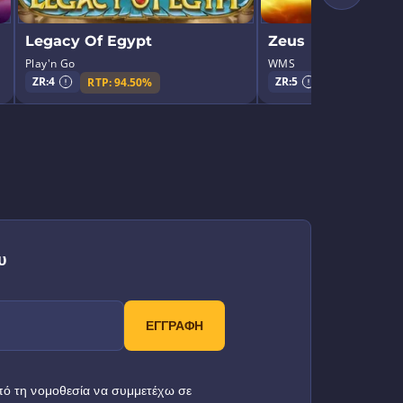
Legacy Of Egypt
Zeus
Play'n Go
WMS
ZR:
4
ZR:
5
RTP: 94.50%
RTP: 95.20%
υ
ΕΓΓΡΑΦΉ
από τη νομοθεσία να συμμετέχω σε