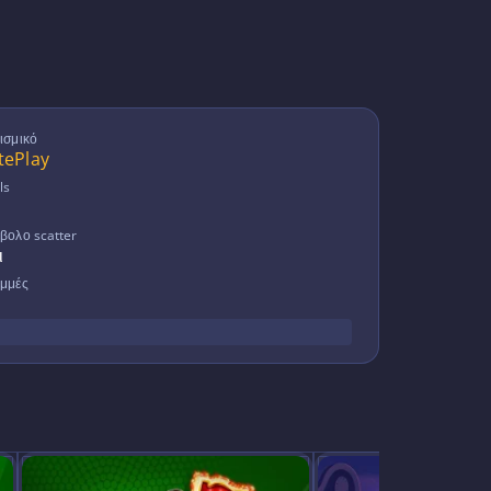
ισμικό
tePlay
ls
βολο scatter
ι
μμές