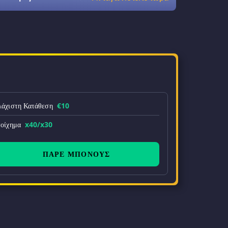
λάχιστη Κατάθεση
€10
τοίχημα
x40/x30
ΠΆΡΕ ΜΠΌΝΟΥΣ