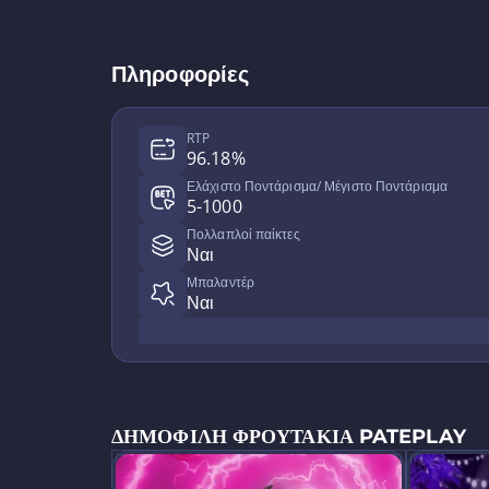
Πληροφορίες
RTP
96.18%
Ελάχιστο Ποντάρισμα/ Μέγιστο Ποντάρισμα
5-1000
Πολλαπλοί παίκτες
Ναι
Μπαλαντέρ
Ναι
ΔΗΜΟΦΙΛΉ ΦΡΟΥΤΆΚΙΑ PATEPLAY