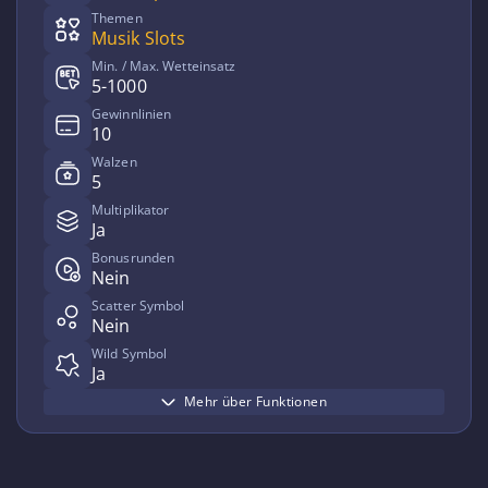
Themen
Musik Slots
Min. / Max. Wetteinsatz
5-1000
Gewinnlinien
10
Walzen
5
Multiplikator
Ja
Bonusrunden
Nein
Scatter Symbol
Nein
Wild Symbol
Ja
Mehr über Funktionen