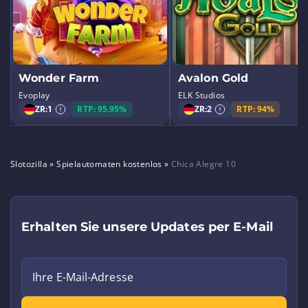
Wonder Farm
Avalon Gold
Evoplay
ELK Studios
ZR:
1
RTP: 95.95%
ZR:
2
RTP: 94%
Slotozilla
»
Spielautomaten kostenlos
»
Chica Alegre 10
Erhalten Sie unsere Updates per E-Mail
Ihre E-Mail-Adresse