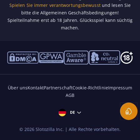
Spielen Sie immer verantwortungsbewusst
und lesen Sie
bitte die Allgemeinen Geschäftsbedingungen!
Spielteilnahme erst ab 18 Jahren. Glücksspiel kann süchtig
machen.
Über uns
Kontakt
Partnerschaft
Cookie-Richtlinie
Impressum
AGB
Coin D
DE
©
2026
Slotozilla Inc. | Alle Rechte vorbehalten.