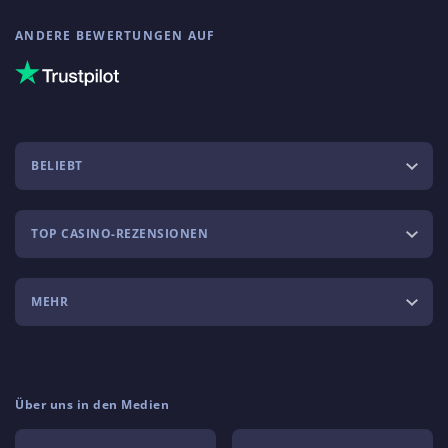
ANDERE BEWERTUNGEN AUF
BELIEBT
TOP CASINO-REZENSIONEN
MEHR
Über uns in den Medien