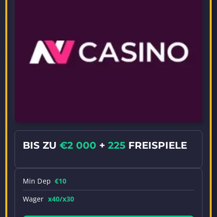
BIS ZU
€2 000
+
225
FREISPIELE
Min Dep
€10
Wager
x40/x30