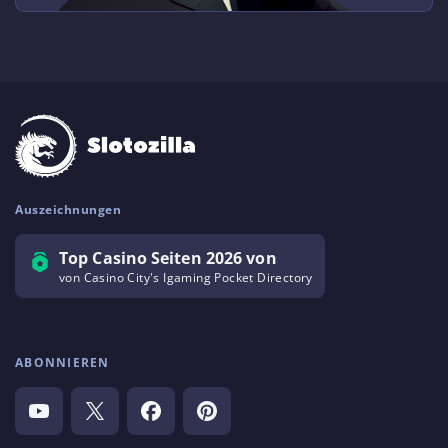
Auszeichnungen
Top Casino Seiten 2026 von
von Casino City's Igaming Pocket Directory
ABONNIEREN