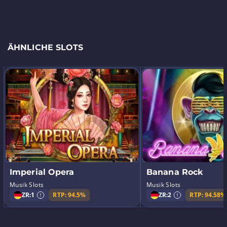
ÄHNLICHE SLOTS
Imperial Opera
Banana Rock
Musik Slots
Musik Slots
ZR:
1
RTP: 94.5%
ZR:
2
RTP: 94.58%