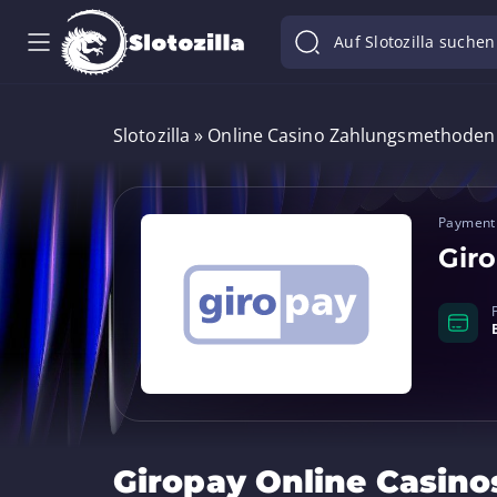
Slotozilla
»
Online Casino Zahlungsmethode
Payment
Gir
Giropay Online Casino