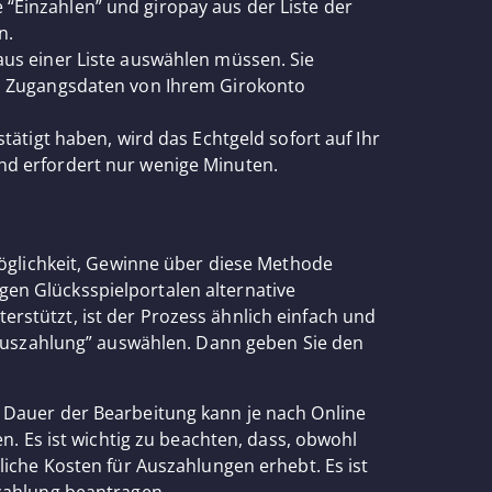
“Einzahlen” und giropay aus der Liste der
n.
aus einer Liste auswählen müssen. Sie
ten Zugangsdaten von Ihrem Girokonto
tätigt haben, wird das Echtgeld sofort auf Ihr
und erfordert nur wenige Minuten.
Möglichkeit, Gewinne über diese Methode
igen Glücksspielportalen alternative
rstützt, ist der Prozess ähnlich einfach und
 “Auszahlung” auswählen. Dann geben Sie den
 Dauer der Bearbeitung kann je nach Online
n. Es ist wichtig zu beachten, dass, obwohl
liche Kosten für Auszahlungen erhebt. Es ist