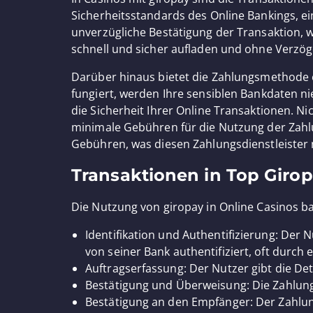
Sicherheitsstandards des Online Bankings, ei
unverzügliche Bestätigung der Transaktion, 
schnell und sicher aufladen und ohne Verzög
Darüber hinaus bietet die Zahlungsmethode 
fungiert, werden Ihre sensiblen Bankdaten n
die Sicherheit Ihrer Online Transaktionen. Ni
minimale Gebühren für die Nutzung der Zahlu
Gebühren, was diesen Zahlungsdienstleister 
Transaktionen in Top Giro
Die Nutzung von giropay in Online Casinos ba
Identifikation und Authentifizierung: Der
von seiner Bank authentifiziert, oft durch
Auftragserfassung: Der Nutzer gibt die De
Bestätigung und Überweisung: Die Zahlung 
Bestätigung an den Empfänger: Der Zahlun