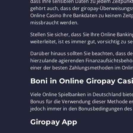
dass Ihre sensiblen Daten zu jedem Zeitpunk
gehört auch, dass der giropay-Überweisungsse
Online Casino Ihre Bankdaten zu keinem Zeitp
missbraucht werden.
Stellen Sie sicher, dass Sie Ihre Online Bank
weiterleitet, ist es immer gut, vorsichtig zu 
Darüber hinaus sollten Sie beachten, dass d
hierzulande agierenden Finanzaufsichtsbehör
einer der besten Zahlungsmethoden im Onlin
Boni in Online Giropay Cas
Viele Online Spielbanken in Deutschland biet
Bonus für die Verwendung dieser Methode erh
jedoch immer in den Bonusbedingungen des j
Giropay App