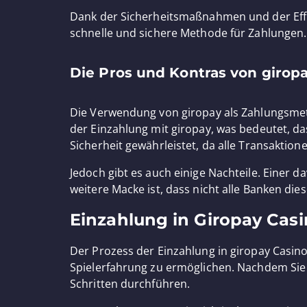
Dank der Sicherheitsmaßnahmen und der Effiz
schnelle und sichere Methode für Zahlungen.
Die Pros und Kontras von girop
Die Verwendung von giropay als Zahlungsmetho
der Einzahlung mit giropay, was bedeutet, d
Sicherheit gewährleistet, da alle Transaktio
Jedoch gibt es auch einige Nachteile. Einer 
weitere Macke ist, dass nicht alle Banken die
Einzahlung in Giropay Cas
Der Prozess der Einzahlung in giropay Casino
Spielerfahrung zu ermöglichen. Nachdem Sie 
Schritten durchführen.