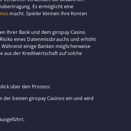
enübertragung. Es ermöglicht eine
inos
macht. Spieler können ihre Konten
hen Ihrer Bank und dem giropay Casino
s Risiko eines Datenmissbrauchs und erhöht
rei. Während einige Banken möglicherweise
 aus der Kreditwirtschaft auf solche
blick über den Prozess:
m der besten giropay Casinos ein und wird
ausgeführt.