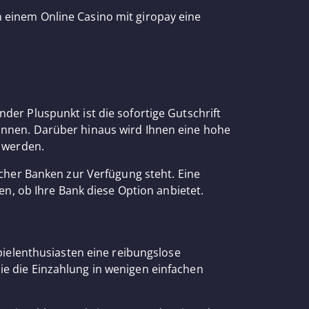
 einem Online Casino mit giropay eine
der Pluspunkt ist die sofortige Gutschrift
önnen. Darüber hinaus wird Ihnen eine hohe
t werden.
scher Banken zur Verfügung steht. Eine
en, ob Ihre Bank diese Option anbietet.
pielenthusiasten eine reibungslose
ie die Einzahlung in wenigen einfachen