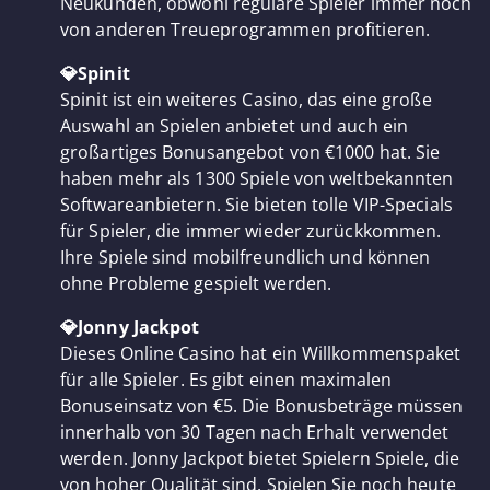
Neukunden, obwohl reguläre Spieler immer noch
von anderen Treueprogrammen profitieren.
💎Spinit
Spinit ist ein weiteres Casino, das eine große
Auswahl an Spielen anbietet und auch ein
großartiges Bonusangebot von €1000 hat. Sie
haben mehr als 1300 Spiele von weltbekannten
Softwareanbietern. Sie bieten tolle VIP-Specials
für Spieler, die immer wieder zurückkommen.
Ihre Spiele sind mobilfreundlich und können
ohne Probleme gespielt werden.
💎Jonny Jackpot
Dieses Online Casino hat ein Willkommenspaket
für alle Spieler. Es gibt einen maximalen
Bonuseinsatz von €5. Die Bonusbeträge müssen
innerhalb von 30 Tagen nach Erhalt verwendet
werden. Jonny Jackpot bietet Spielern Spiele, die
von hoher Qualität sind. Spielen Sie noch heute