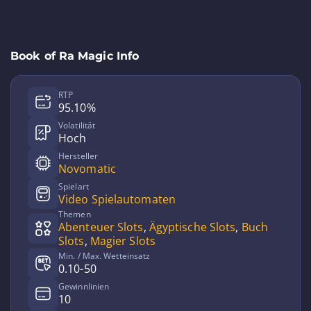
Book of Ra Magic Info
RTP
95.10%
Volatilität
Hoch
Hersteller
Novomatic
Spielart
Video Spielautomaten
Themen
Abenteuer Slots
,
Ägyptische Slots
,
Buch
Slots
,
Magier Slots
Min. / Max. Wetteinsatz
0.10-50
Gewinnlinien
10