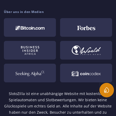
Über uns in den Medien
Coin D
SlotoZilla ist eine unabhängige Website mit kostenlosen
Spielautomaten und Slotbewertungen. Wir bieten keine
Glücksspiele um echtes Geld an. Alle Inhalte auf der Website
haben nur den Zweck, Besucher zu unterhalten und zu