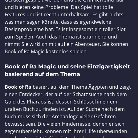
und bieten keine Probleme. Das Spiel hat tolle
Features und ist recht unterhaltsam. Es gibt nichts,
was man sagen könnte, dass es irgendwelche
Designprobleme hat. Es ist insgesamt ein toller Slot
zum Spielen. Auch das Thema ist spannend und
nimmt Sie wirklich mit auf ein Abenteuer. Sie können
Book of Ra Magic kostenlos spielen.
Book of Ra Magic und seine Einzigartigkeit
basierend auf dem Thema
Book of Ra
basiert auf dem Thema Ägypten und zeigt
einen Entdecker, der auf der Schatzsuche nach dem
Gold des Pharaos ist, dessen Schlüssel in einem
uralten Buch zu finden ist. Auf der Suche nach dem
Buch muss sich der Archäologe vieler Gefahren
bewusst sein. Die vielen Hindernisse, denen er sich
gegenübersieht, können mit Ihrer Hilfe überwunden