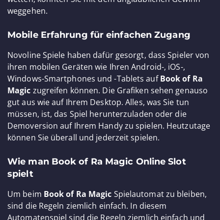
weggehen.
Mobile Erfahrung für einfachen Zugang
Novoline Spiele haben dafür gesorgt, dass Spieler von
ihren mobilen Geräten wie Ihren Android-, iOS-,
Windows-Smartphones und -Tablets auf
Book of Ra
Magic
zugreifen können. Die Grafiken sehen genauso
gut aus wie auf Ihrem Desktop. Alles, was Sie tun
müssen, ist, das Spiel herunterzuladen oder die
Demoversion auf Ihrem Handy zu spielen. Heutzutage
können Sie überall und jederzeit spielen.
Wie man Book of Ra Magic Online Slot
spielt
Um beim
Book of Ra Magic
Spielautomat zu bleiben,
sind die Regeln ziemlich einfach. In diesem
Automatenspiel sind die Regeln ziemlich einfach und