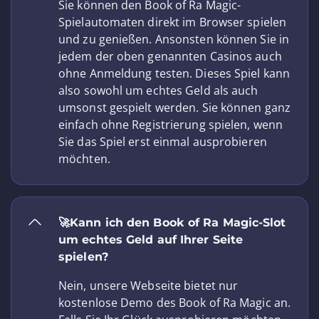
Sie können den Book of Ra Magic-
Spielautomaten direkt im Browser spielen
und zu genießen. Ansonsten können Sie in
jedem der oben genannten Casinos auch
ohne Anmeldung testen. Dieses Spiel kann
also sowohl um echtes Geld als auch
umsonst gespielt werden. Sie können ganz
einfach ohne Registrierung spielen, wenn
Sie das Spiel erst einmal ausprobieren
möchten.
🚀Kann ich den Book of Ra Magic-Slot
um echtes Geld auf Ihrer Seite
spielen?
Nein, unsere Webseite bietet nur
kostenlose Demo des Book of Ra Magic an.