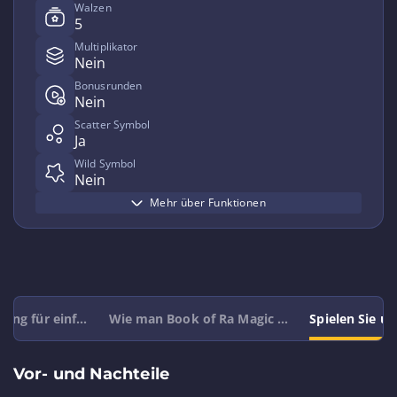
Walzen
5
Multiplikator
Nein
Bonusrunden
Nein
Scatter Symbol
Ja
Wild Symbol
Nein
Mehr über Funktionen
ung für einf...
Wie man Book of Ra Magic ...
Spielen Sie um
Vor- und Nachteile