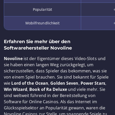
Popularität
Mobilfreundlichkeit
Erfahren Sie mehr über den
Softwarehersteller Novoline
Novoline
ist der Eigentümer dieses Video-Slots und
sie haben einen langen Weg zurückgelegt, um
sicherzustellen, dass Spieler das bekommen, was sie
von einem Spiel brauchen. Sie sind bekannt für Spiele
wie
Lord of the Ocean
,
Golden Seven
,
Power Stars
,
Win Wizard
,
Book of Ra Deluxe
und viele mehr. Sie
sind weltweit führend in der Bereitstellung von
Software für Online Casinos. Als das Internet im
Glücksspielsektor an Popularität gewann, waren die
Novoline Casinos zur Stelle, um spannende Spiele zu