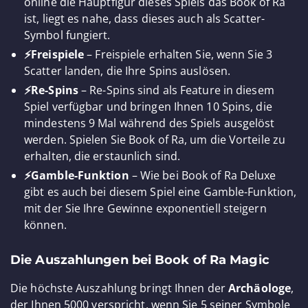
online die Hauptfigur dieses Spiels das Book of Ra
ist, liegt es nahe, dass dieses auch als Scatter-
Symbol fungiert.
⚡Freispiele
– Freispiele erhalten Sie, wenn Sie 3
Scatter landen, die Ihre Spins auslösen.
⚡Re-Spins
– Re-Spins sind als Feature in diesem
Spiel verfügbar und bringen Ihnen 10 Spins, die
mindestens 9 Mal während des Spiels ausgelöst
werden. Spielen Sie Book of Ra, um die Vorteile zu
erhalten, die erstaunlich sind.
⚡Gamble-Funktion
– Wie bei Book of Ra Deluxe
gibt es auch bei diesem Spiel eine Gamble-Funktion,
mit der Sie Ihre Gewinne exponentiell steigern
können.
Die Auszahlungen bei Book of Ra Magic
Die höchste Auszahlung bringt Ihnen der
Archäologe
,
der Ihnen 5000 verspricht, wenn Sie 5 seiner Symbole