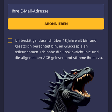
Ihre E-Mail-Adresse
ABONNIEREN
Ich bestätige, dass ich über 18 Jahre alt bin und
gesetzlich berechtigt bin, an Glücksspielen
teilzunehmen. Ich habe die Cookie-Richtlinie und
die allgemeinen AGB gelesen und stimme ihnen zu.