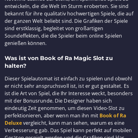
entwickeln, die die Welt im Sturm eroberten. Sie sind
bekannt für ihre qualitativ hochwertigen Spiele, die auf
der ganzen Welt beliebt sind. Die Grafiken der Spiele
sind erstklassig, begleitet von großartigen
Soundeffekten, die die Spieler beim online Spielen
genießen können.
Was ist von Book of Ra Magic Slot zu
halten?
Dieser Spielautomat ist einfach zu spielen und obwohl
er nicht sehr anspruchsvoll ist, ist er gut gestaltet. Es
ist die Art von Spiel, die Ihr Interesse weckt, besonders
mit der Bonusrunde. Die Designer haben sich
eindeutig Zeit genommen, um diesen Video-Slot zu
perfektionieren, aber wenn man ihn mit
Book of Ra
Deluxe
vergleicht, kann man sehen, warum es eine
Verbesserung gab. Das Spiel kann perfekt auf mobilen
Geräten gespielt werden und die Grafiken sind klar