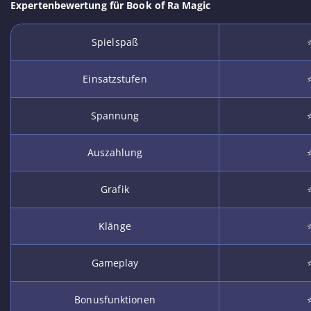
Expertenbewertung für Book of Ra Magic
Spielspaß
Einsatzstufen
Spannung
Auszahlung
Grafik
Klänge
Gameplay
Bonusfunktionen