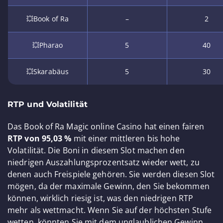
💥Book of Ra
–
2
💥Pharao
5
40
💥Skarabäus
5
30
RTP und Volatilität
Das Book of Ra Magic online Casino hat einen fairen
RTP von 95,03 %
mit einer mittleren bis hohe
Volatilität. Die Boni in diesem Slot machen den
niedrigen Auszahlungsprozentsatz wieder wett, zu
denen auch Freispiele gehören. Sie werden diesen Slot
mögen, da der maximale Gewinn, den Sie bekommen
können, wirklich riesig ist, was den niedrigen RTP
mehr als wettmacht. Wenn Sie auf der höchsten Stufe
wetten, könnten Sie mit dem unglaublichen Gewinn