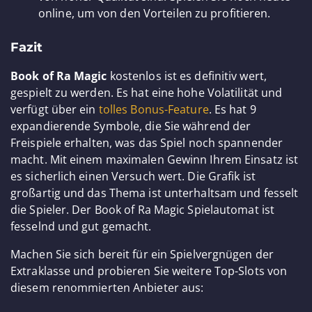
online, um von den Vorteilen zu profitieren.
Fazit
Book of Ra Magic
kostenlos ist es definitiv wert,
gespielt zu werden. Es hat eine hohe Volatilität und
verfügt über ein
tolles Bonus-Feature
. Es hat 9
expandierende Symbole, die Sie während der
Freispiele erhalten, was das Spiel noch spannender
macht. Mit einem maximalen Gewinn Ihrem Einsatz ist
es sicherlich einen Versuch wert. Die Grafik ist
großartig und das Thema ist unterhaltsam und fesselt
die Spieler. Der Book of Ra Magic Spielautomat ist
fesselnd und gut gemacht.
Machen Sie sich bereit für ein Spielvergnügen der
Extraklasse und probieren Sie weitere Top-Slots von
diesem renommierten Anbieter aus: