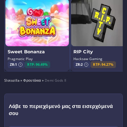
Sweet Bonanza
RIP City
Pragmatic Play
Hacksaw Gaming
ZR:
1
RTP: 96.49%
ZR:
2
RTP: 94.27%
Slotozilla
»
Φρουτάκια
»
Demi Gods II
Λάβε το περιεχόμενό μας στα εισερχόμενά
σου