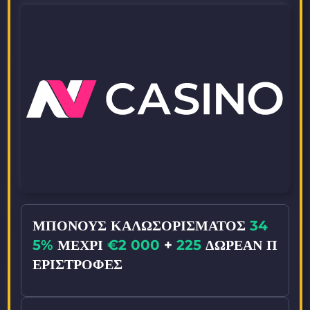
ΜΠΌΝΟΥΣ ΚΑΛΩΣΟΡΊΣΜΑΤΟΣ
34
5%
ΜΈΧΡΙ
€2 000
+
225
ΔΩΡΕΆΝ Π
ΕΡΙΣΤΡΟΦΈΣ