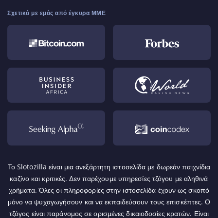
Σχετικά με εμάς από έγκυρα ΜΜΕ
Το Slotozilla είναι μια ανεξάρτητη ιστοσελίδα με δωρεάν παιχνίδια
καζίνο και κριτικές. Δεν παρέχουμε υπηρεσίες τζόγου με αληθινά
χρήματα. Όλες οι πληροφορίες στην ιστοσελίδα έχουν ως σκοπό
μόνο να ψυχαγωγήσουν και να εκπαιδεύσουν τους επισκέπτες. Ο
τζόγος είναι παράνομος σε ορισμένες δικαιοδοσίες κρατών. Είναι