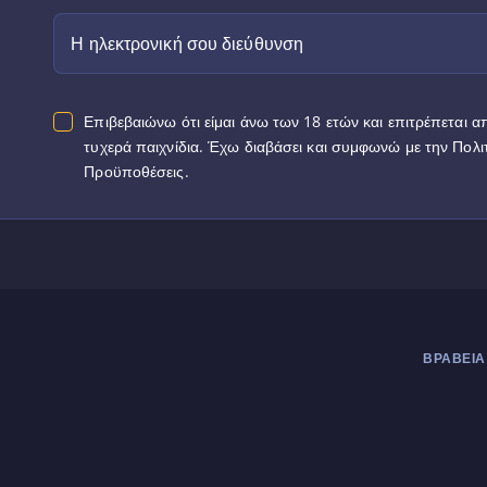
Η ηλεκτρονική σου διεύθυνση
Επιβεβαιώνω ότι είμαι άνω των 18 ετών και επιτρέπεται 
τυχερά παιχνίδια. Έχω διαβάσει και συμφωνώ με την Πολιτ
Προϋποθέσεις.
ΒΡΑΒΕΙΑ