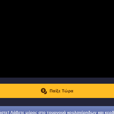
Παίξε Τώρα
τήστε! Λάβετε μέρος στο τουρνουά κουλοχέρηδων και κερ