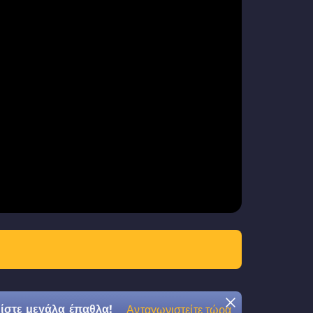
Ανταγωνιστείτε τώρα
δίστε μεγάλα έπαθλα!