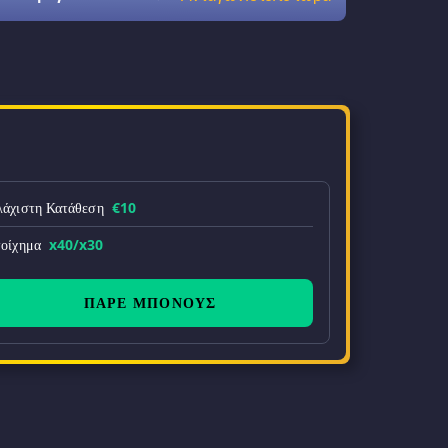
λάχιστη Κατάθεση
€10
τοίχημα
x40/x30
ΠΆΡΕ ΜΠΌΝΟΥΣ