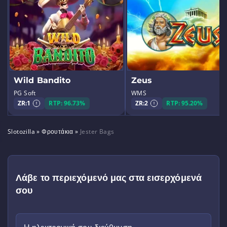
Wild Bandito
Zeus
PG Soft
WMS
ZR:
1
RTP: 96.73%
ZR:
2
RTP: 95.20%
Slotozilla
»
Φρουτάκια
»
Jester Bags
Λάβε το περιεχόμενό μας στα εισερχόμενά
σου