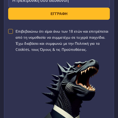
Η ηλεκτρονική σου διεύθυνση
ΕΓΓΡΑΦΉ
Επιβεβαιώνω ότι είμαι άνω των 18 ετών και επιτρέπεται
από τη νομοθεσία να συμμετέχω σε τυχερά παιχνίδια.
Έχω διαβάσει και συμφωνώ με την Πολιτική για τα
Cookies, τους Όρους & τις Προϋποθέσεις.