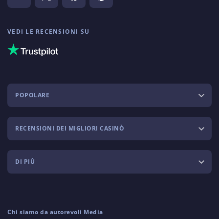
VEDI LE RECENSIONI SU
POPOLARE
RECENSIONI DEI MIGLIORI CASINÒ
DI PIÙ
Chi siamo da autorevoli Media