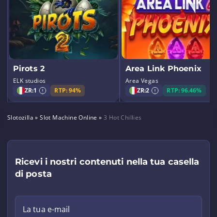
Pirots 2
Area Link Phoenix
ELK studios
Area Vegas
ZR:
1
RTP: 94%
ZR:
2
RTP: 96.46%
Slotozilla
»
Slot Machine Online
»
3 Hot Chillies
Ricevi i nostri contenuti nella tua casella
di posta
La tua e-mail