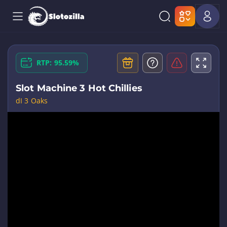
RTP: 95.59%
Slot Machine 3 Hot Chillies
dI 3 Oaks