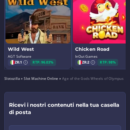
Wild West
Chicken Road
AGT Software
InOut Games
ZR:
1
RTP: 96.03%
ZR:
2
RTP: 98%
Slotozilla
»
Slot Machine Online
»
Age of the Gods Wheels of Olympus
Ricevi i nostri contenuti nella tua casella
di posta