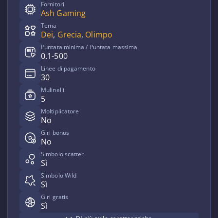
Fornitori
Ash Gaming
Tema
Dei
,
Grecia
,
Olimpo
Puntata minima / Puntata massima
0.1-500
Linee di pagamento
30
Mulinelli
5
Moltiplicatore
No
Giri bonus
No
Simbolo scatter
Sì
Simbolo Wild
Sì
Giri gratis
Sì