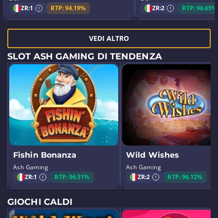
ZR:
1
RTP: 94.19%
ZR:
2
RTP: 96.65%
VEDI ALTRO
SLOT ASH GAMING DI TENDENZA
Fishin Bonanza
Wild Wishes
Ash Gaming
Ash Gaming
ZR:
1
RTP: 96.51%
ZR:
2
RTP: 96.12%
GIOCHI CALDI