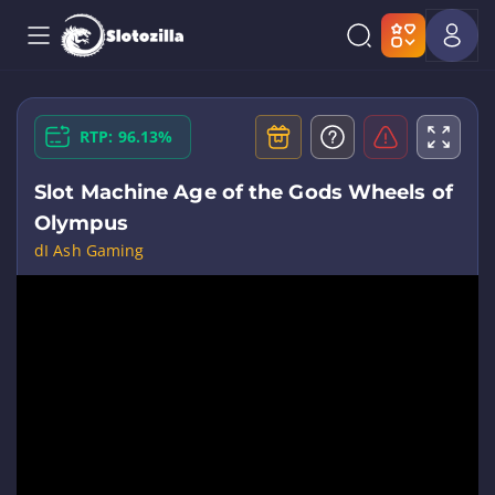
RTP: 96.13%
Slot Machine Age of the Gods Wheels of
Olympus
dI Ash Gaming