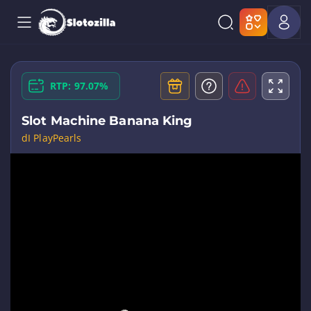
RTP: 97.07%
Slot Machine Banana King
dI PlayPearls