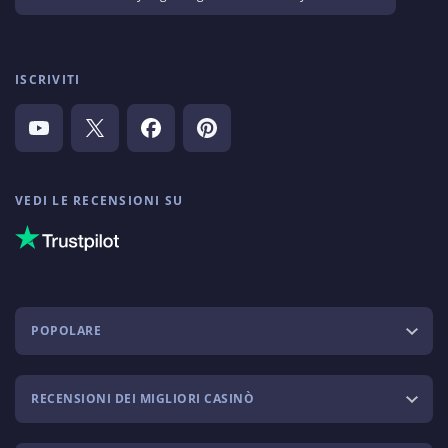
ISCRIVITI
VEDI LE RECENSIONI SU
POPOLARE
RECENSIONI DEI MIGLIORI CASINÒ