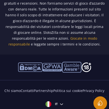
gratuiti e recensioni. Non forniamo servizi di gioco d’azzardo
con denaro reale. Tutte le informazioni presenti sul sito
hanno il solo scopo di intrattenere ed educare i visitatori. Il
gioco d’azzardo è illegale in alcune giurisdizioni. È
responsabilità dei visitatori controllare le leggi locali prima
di giocare online. SlotoZilla non si assume alcuna
responsabilità per le vostre azioni.
Giocate in modo
responsabile
e leggete sempre i termini e le condizioni.
Chi siamo
Contatti
Partnership
Politica sui cookie
Privacy Policy
Coin D
IT