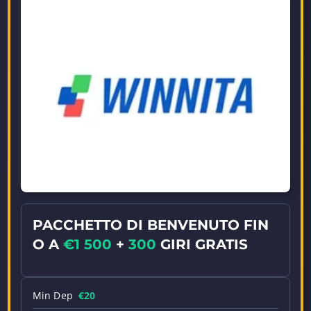
PACCHETTO DI BENVENUTO FIN
O A
€1 500
+
300
GIRI GRATIS
Min Dep
€20