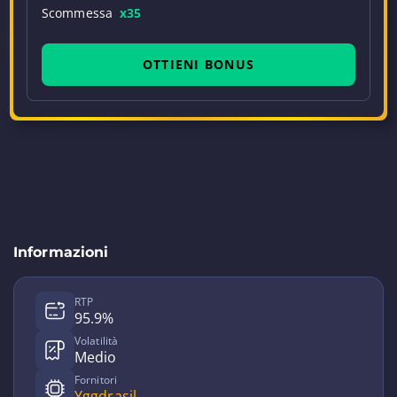
Scommessa
x35
OTTIENI BONUS
Informazioni
RTP
95.9%
Volatilità
Medio
Fornitori
Yggdrasil