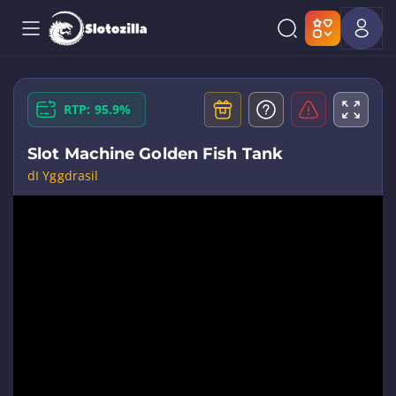
RTP: 95.9%
Slot Machine Golden Fish Tank
dI Yggdrasil