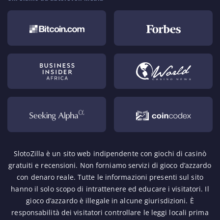
SlotoZilla è un sito web indipendente con giochi di casinò
gratuiti e recensioni. Non forniamo servizi di gioco d’azzardo
con denaro reale. Tutte le informazioni presenti sul sito
hanno il solo scopo di intrattenere ed educare i visitatori. Il
gioco d’azzardo è illegale in alcune giurisdizioni. È
responsabilità dei visitatori controllare le leggi locali prima