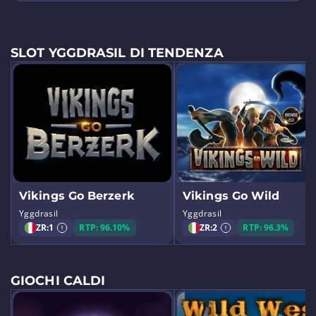
SLOT YGGDRASIL DI TENDENZA
Vikings Go Berzerk
Vikings Go Wild
Yggdrasil
Yggdrasil
ZR:
1
RTP: 96.10%
ZR:
2
RTP: 96.3%
GIOCHI CALDI