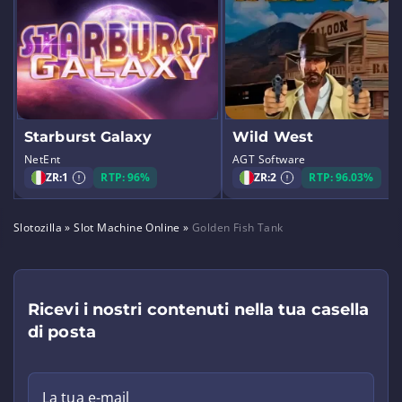
Starburst Galaxy
Wild West
NetEnt
AGT Software
ZR:
1
RTP: 96%
ZR:
2
RTP: 96.03%
Slotozilla
»
Slot Machine Online
»
Golden Fish Tank
Ricevi i nostri contenuti nella tua casella
di posta
La tua e-mail