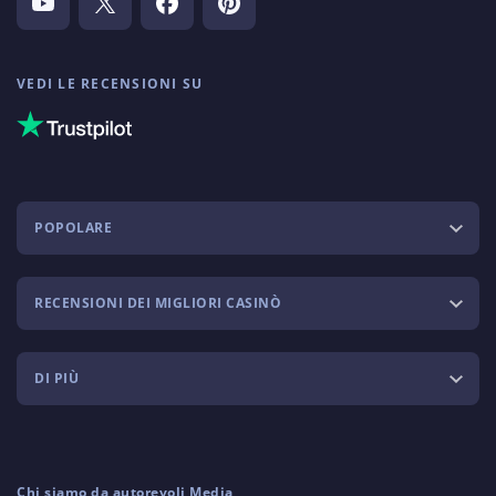
VEDI LE RECENSIONI SU
POPOLARE
RECENSIONI DEI MIGLIORI CASINÒ
DI PIÙ
Chi siamo da autorevoli Media