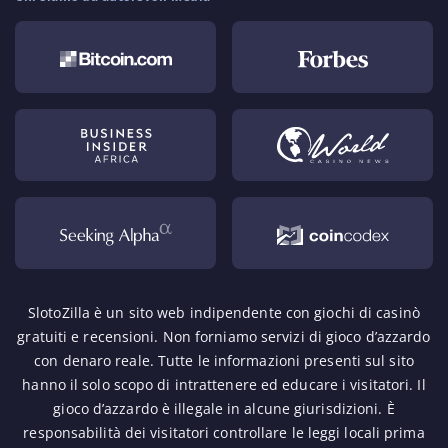
SlotoZilla è un sito web indipendente con giochi di casinò
gratuiti e recensioni. Non forniamo servizi di gioco d’azzardo
con denaro reale. Tutte le informazioni presenti sul sito
hanno il solo scopo di intrattenere ed educare i visitatori. Il
gioco d’azzardo è illegale in alcune giurisdizioni. È
responsabilità dei visitatori controllare le leggi locali prima