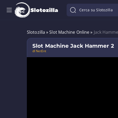
Slotozilla
»
Slot Machine Online
»
Jack Hamme
Slot Machine Jack Hammer 2
dI NetEnt