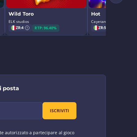
Wild Toro
Hot
ELK studios
Cayetano Gaming
ZR:
4
ZR:
5
RTP: 96.40%
RTP: 94.8
di posta
ISCRIVITI
e autorizzato a partecipare al gioco