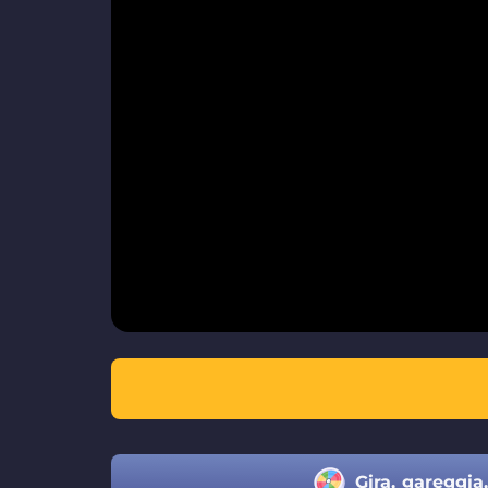
Gira, gareggia,