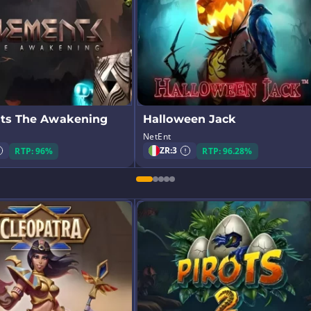
ts The Awakening
Halloween Jack
NetEnt
ZR:
3
RTP: 96%
RTP: 96.28%