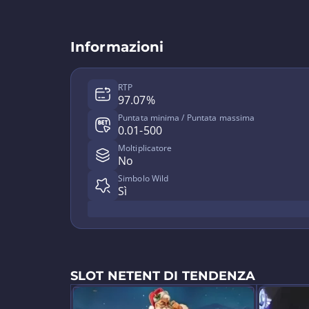
Informazioni
RTP
97.07%
Puntata minima / Puntata massima
0.01-500
Moltiplicatore
No
Simbolo Wild
Sì
SLOT NETENT DI TENDENZA