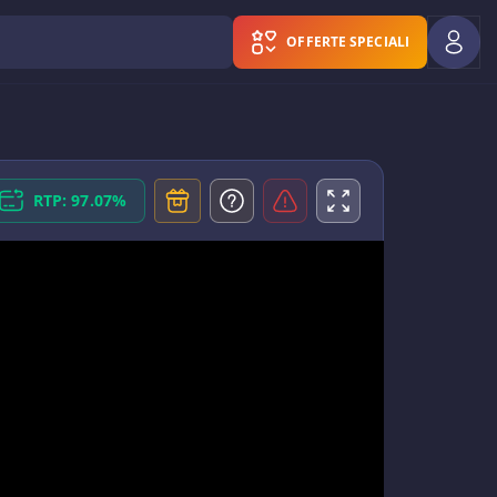
OFFERTE SPECIALI
RTP: 97.07%