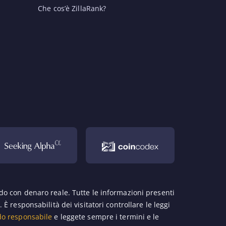
Che cos’è ZillaRank?
rdo con denaro reale. Tutte le informazioni presenti
. È responsabilità dei visitatori controllare le leggi
do responsabile
e leggete sempre i termini e le