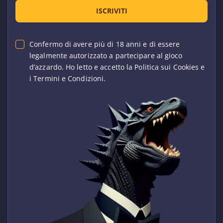
ISCRIVITI
Confermo di avere più di 18 anni e di essere
legalmente autorizzato a partecipare al gioco
d’azzardo. Ho letto e accetto la Politica sui Cookies e
i Termini e Condizioni.