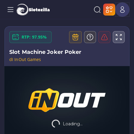
RTP: 97.95%
Slot Machine Joker Poker
dI InOut Games