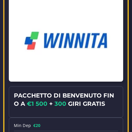
PACCHETTO DI BENVENUTO FIN
O A
€1 500
+
300
GIRI GRATIS
Min Dep
€20