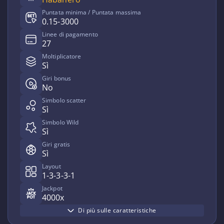
Puntata minima / Puntata massima
0.15-3000
Linee di pagamento
27
Moltiplicatore
Sì
Giri bonus
No
Simbolo scatter
Sì
Simbolo Wild
Sì
Giri gratis
Sì
Layout
1-3-3-3-1
Jackpot
4000x
Di più sulle caratteristiche