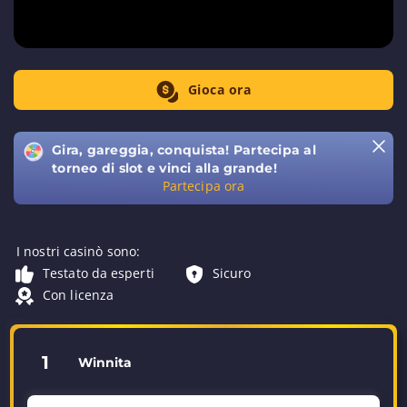
Gioca ora
Gira, gareggia, conquista! Partecipa al
torneo di slot e vinci alla grande!
Partecipa ora
I nostri casinò sono:
Testato da esperti
Sicuro
Con licenza
1
Winnita