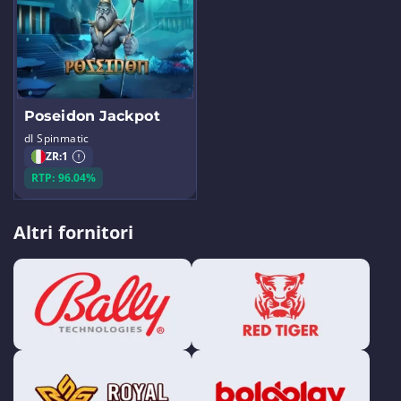
Poseidon Jackpot
dI Spinmatic
ZR:
1
RTP: 96.04%
Altri fornitori