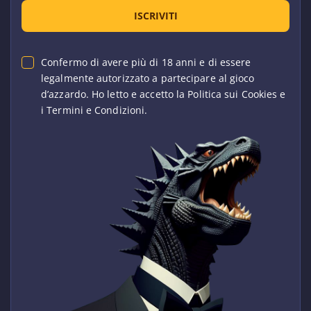
ISCRIVITI
Confermo di avere più di 18 anni e di essere
legalmente autorizzato a partecipare al gioco
d’azzardo. Ho letto e accetto la Politica sui Cookies e
i Termini e Condizioni.