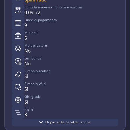
Puntata minima / Puntata massima
0.09-72
Linee di pagamento
9
Mulinelli
5
Moltiplicatore
No
Giri bonus
No
Simbolo scatter
Sì
Simbolo Wild
Sì
Giri gratis
Sì
Righe
3
Di più sulle caratteristiche