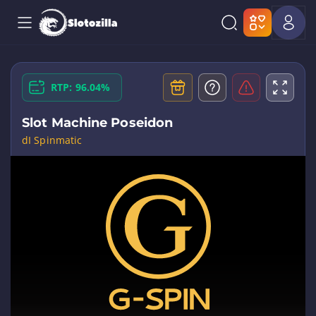
RTP: 96.04%
Slot Machine Poseidon
dI Spinmatic