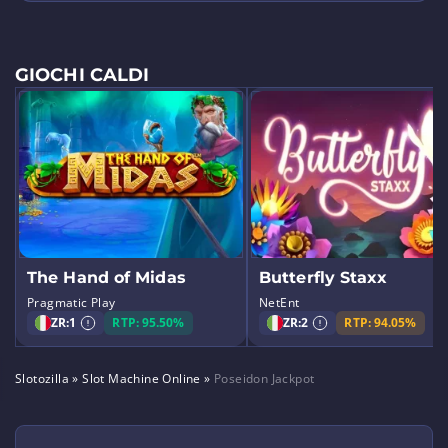
GIOCHI CALDI
The Hand of Midas
Butterfly Staxx
Pragmatic Play
NetEnt
ZR:
1
RTP: 95.50%
ZR:
2
RTP: 94.05%
Slotozilla
»
Slot Machine Online
»
Poseidon Jackpot