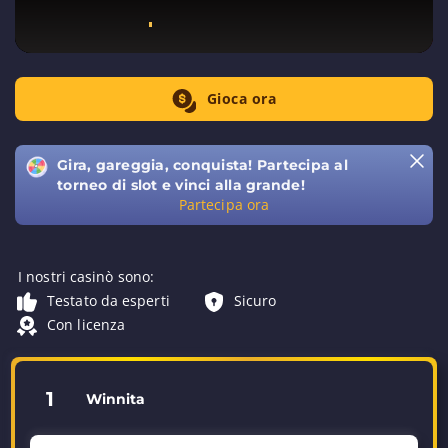
Gioca ora
Gira, gareggia, conquista! Partecipa al
torneo di slot e vinci alla grande!
Partecipa ora
I nostri casinò sono:
Testato da esperti
Sicuro
Con licenza
1
Winnita