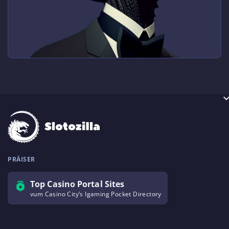
PRÄISER
Top Casino Portal Sites
vum Casino City’s Igaming Pocket Directory