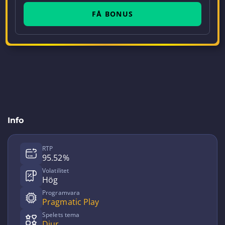
FÅ BONUS
Info
RTP
95.52%
Volatilitet
Hög
Programvara
Pragmatic Play
Spelets tema
Djur