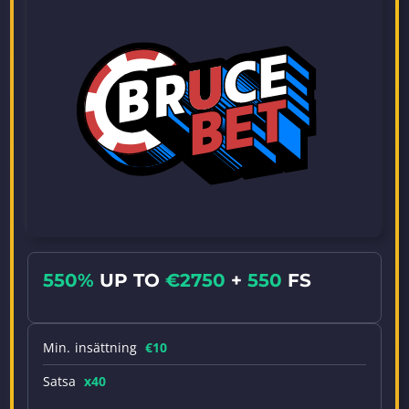
550%
UP TO
€2750
+
550
FS
Min. insättning
€10
Satsa
x40