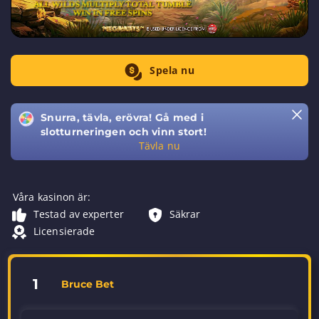
Spela nu
Snurra, tävla, erövra! Gå med i
slotturneringen och vinn stort!
Tävla nu
Våra kasinon är:
Testad av experter
Säkrar
Licensierade
1
Bruce Bet