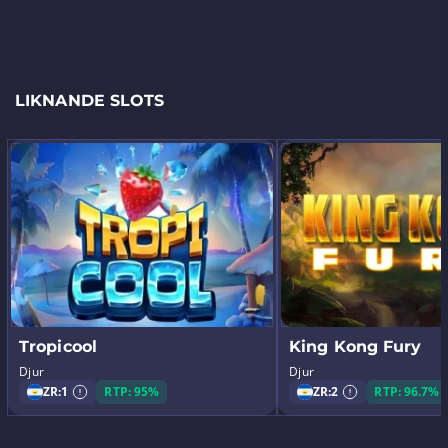
LIKNANDE SLOTS
Tropicool
King Kong Fury
Djur
Djur
ZR:
1
RTP: 95%
ZR:
2
RTP: 96.7%