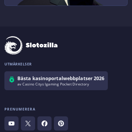
UTMÄRKELSER
Bästa kasinoportalwebbplatser 2026
av Casino Citys Igaming Pocket Directory
PRENUMERERA