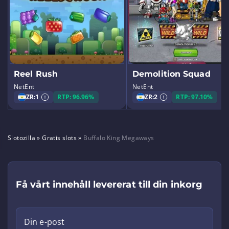
Reel Rush
Demolition Squad
NetEnt
NetEnt
ZR:
1
RTP: 96.96%
ZR:
2
RTP: 97.10%
Slotozilla
»
Gratis slots
»
Buffalo King Megaways
Få vårt innehåll levererat till din inkorg
Din e-post