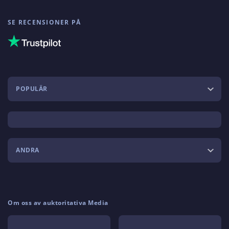
SE RECENSIONER PÅ
POPULÄR
ANDRA
Om oss av auktoritativa Media