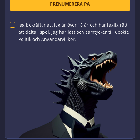
PRENUMERERA PÅ
Jag bekräftar att jag är över 18 år och har laglig rätt
att delta i spel. Jag har läst och samtycker till Cookie
Politik och Användarvillkor.