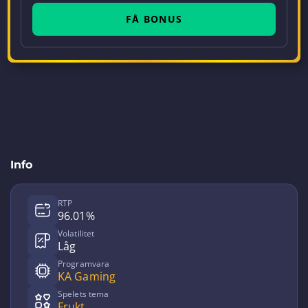
FÅ BONUS
Info
RTP
96.01%
Volatilitet
Låg
Programvara
KA Gaming
Spelets tema
Frukt