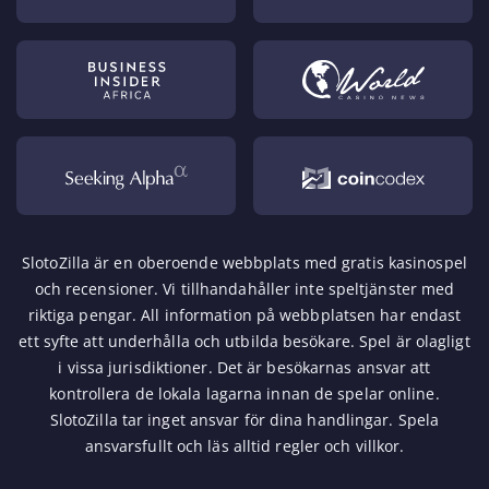
SlotoZilla är en oberoende webbplats med gratis kasinospel
och recensioner. Vi tillhandahåller inte speltjänster med
riktiga pengar. All information på webbplatsen har endast
ett syfte att underhålla och utbilda besökare. Spel är olagligt
i vissa jurisdiktioner. Det är besökarnas ansvar att
kontrollera de lokala lagarna innan de spelar online.
SlotoZilla tar inget ansvar för dina handlingar. Spela
ansvarsfullt och läs alltid regler och villkor.