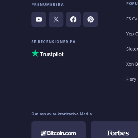
POPU
PRENUMERERA
FS Ca
Yep C
SE RECENSIONER PÅ
Sloto
Xon B
Fiery
Om oss av auktoritativa Media