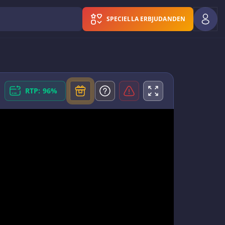
SPECIELLA ERBJUDANDEN
RTP: 96%