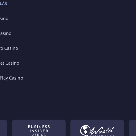
LÄR
sino
asino
ro Casino
et Casino
 Play Casino