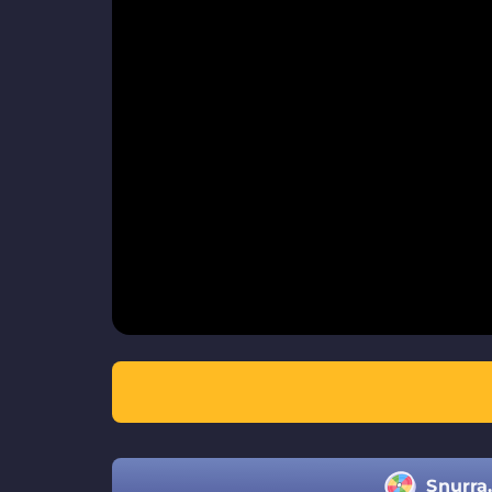
Snurra,