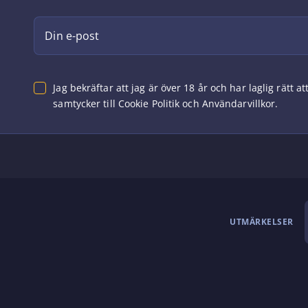
Din e-post
Jag bekräftar att jag är över 18 år och har laglig rätt att
samtycker till Cookie Politik och Användarvillkor.
UTMÄRKELSER