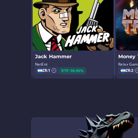
Jack Hammer
Money 
NetEnt
Relax Gam
ZR:
1
ZR:
2
RTP: 96.96%