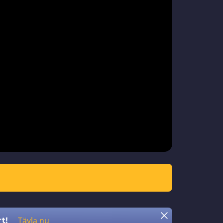
Tävla nu
t!