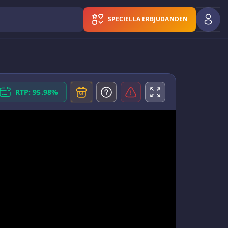
SPECIELLA ERBJUDANDEN
RTP: 95.98%