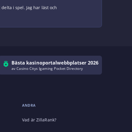
 delta i spel. Jag har läst och
Bästa kasinoportalwebbplatser 2026
av Casino Citys Igaming Pocket Directory
ANDRA
Vad är ZillaRank?