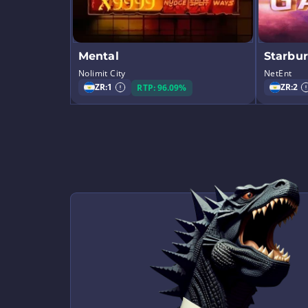
Mental
Starbur
Nolimit City
NetEnt
ZR:
1
ZR:
2
RTP: 96.09%