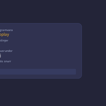
gramvara
oplay
tlinjer
usrundor
j
tis snurr