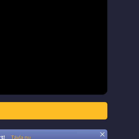
Tävla nu
t!