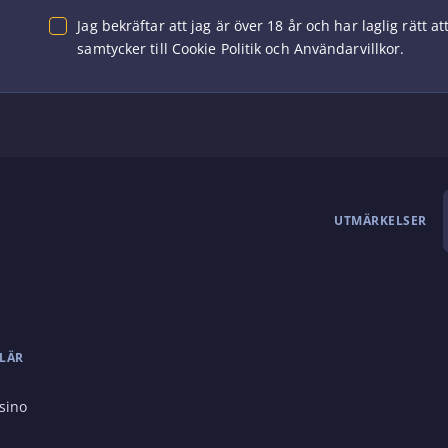
Jag bekräftar att jag är över 18 år och har laglig rätt att
samtycker till Cookie Politik och Användarvillkor.
UTMÄRKELSER
LÄR
sino