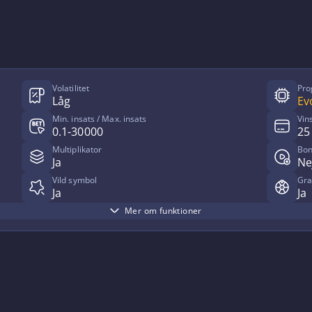
Volatilitet
Pro
Låg
Ev
Min. insats / Max. insats
Vins
0.1-30000
25
Multiplikator
Bon
Ja
Ne
Vild symbol
Gra
Ja
Ja
Mer om funktioner