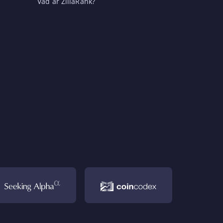
Vad är ZillaRank?