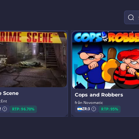
e Scene
Cops and Robbers
tEnt
från Novomatic
2
ZR:
3
RTP: 96.70%
RTP: 95%