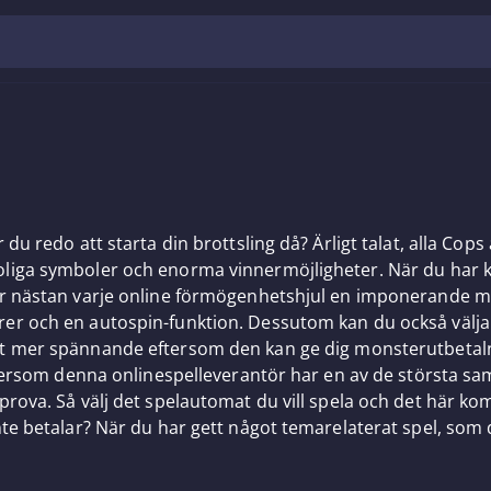
 du redo att starta din brottsling då? Ärligt talat, alla Co
oliga symboler och enorma vinnermöjligheter.
När du har 
ar nästan varje online förmögenhetshjul en imponerande mä
er och en autospin-funktion. Dessutom kan du också välja 
et mer spännande eftersom den kan ge dig monsterutbetaln
eftersom denna onlinespelleverantör har en av de största s
prova. Så välj det spelautomat du vill spela och det här ko
nte betalar? När du har gett något temarelaterat spel, som 