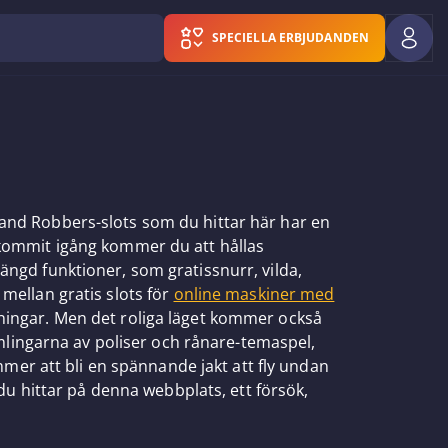
SPECIELLA ERBJUDANDEN
ps and Robbers-slots som du hittar här har en
kommit igång kommer du att hållas
ngd funktioner, som gratissnurr, vilda,
mellan gratis slots för
online maskiner med
ingar. Men det roliga läget kommer också
amlingarna av poliser och rånare-temaspel,
mmer att bli en spännande jakt att fly undan
du hittar på denna webbplats, ett försök,