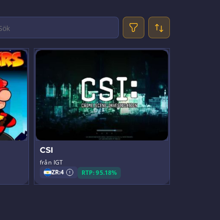
CSI
från IGT
ZR:
4
RTP: 95.18%