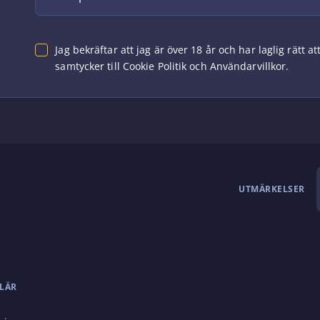
Jag bekräftar att jag är över 18 år och har laglig rätt att
samtycker till Cookie Politik och Användarvillkor.
UTMÄRKELSER
LÄR