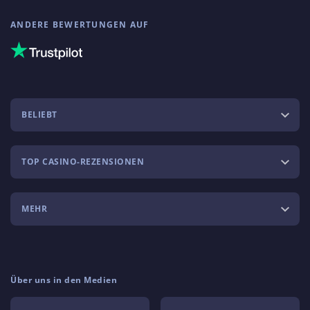
ANDERE BEWERTUNGEN AUF
BELIEBT
TOP CASINO-REZENSIONEN
MEHR
Über uns in den Medien