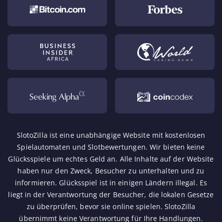
SlotoZilla ist eine unabhängige Website mit kostenlosen
Spielautomaten und Slotbewertungen. Wir bieten keine
Glücksspiele um echtes Geld an. Alle Inhalte auf der Website
haben nur den Zweck, Besucher zu unterhalten und zu
informieren. Glücksspiel ist in einigen Ländern illegal. Es
liegt in der Verantwortung der Besucher, die lokalen Gesetze
zu überprüfen, bevor sie online spielen. SlotoZilla
übernimmt keine Verantwortung für Ihre Handlungen.