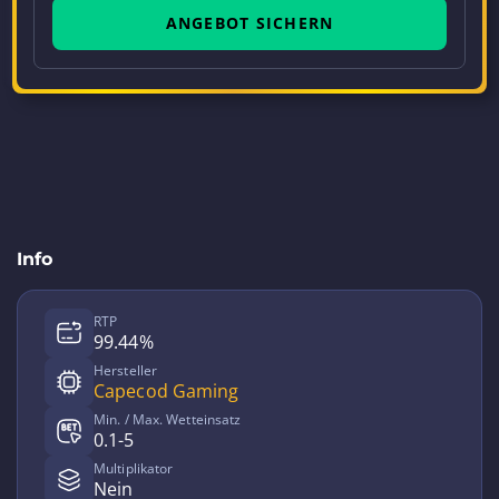
ANGEBOT SICHERN
Info
RTP
99.44%
Hersteller
Capecod Gaming
Min. / Max. Wetteinsatz
0.1-5
Multiplikator
Nein