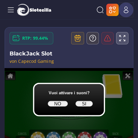
RTP: 99.44%
BlackJack Slot
von Capecod Gaming