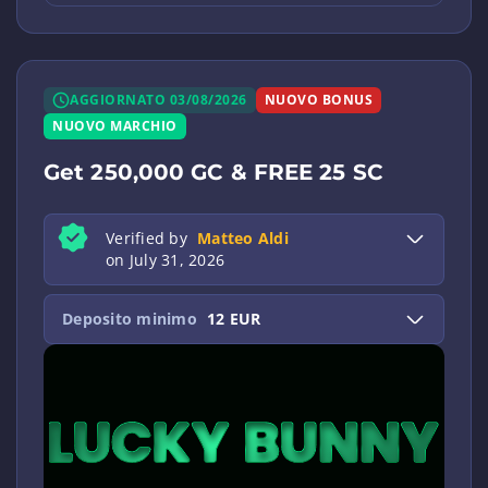
AGGIORNATO 03/08/2026
NUOVO BONUS
NUOVO MARCHIO
Get 250,000 GC & FREE 25 SC
Verified by
Matteo Aldi
on July 31, 2026
Deposito minimo
12 EUR