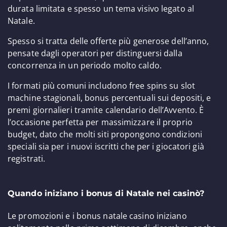
durata limitata e spesso un tema visivo legato al
Natale.
Spesso si tratta delle offerte più generose dell’anno,
pensate dagli operatori per distinguersi dalla
concorrenza in un periodo molto caldo.
I formati più comuni includono free spins su slot
machine stagionali, bonus percentuali sui depositi, e
premi giornalieri tramite calendario dell’Avvento. È
l’occasione perfetta per massimizzare il proprio
budget, dato che molti siti propongono condizioni
speciali sia per i nuovi iscritti che per i giocatori già
registrati.
Quando iniziano i bonus di Natale nei casinò?
Le promozioni e i bonus natale casino iniziano