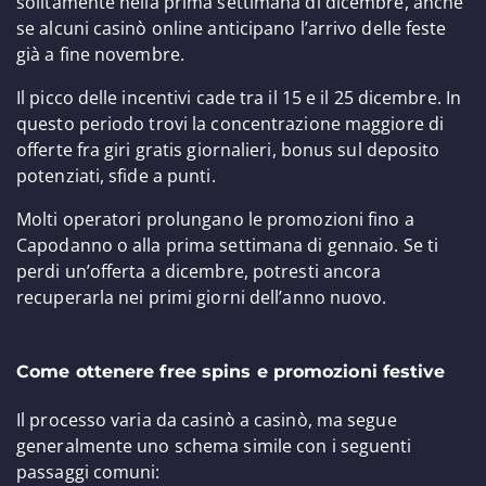
solitamente nella prima settimana di dicembre, anche
se alcuni casinò online anticipano l’arrivo delle feste
già a fine novembre.
Il picco delle incentivi cade tra il 15 e il 25 dicembre. In
questo periodo trovi la concentrazione maggiore di
offerte fra giri gratis giornalieri, bonus sul deposito
potenziati, sfide a punti.
Molti operatori prolungano le promozioni fino a
Capodanno o alla prima settimana di gennaio. Se ti
perdi un’offerta a dicembre, potresti ancora
recuperarla nei primi giorni dell’anno nuovo.
Come ottenere free spins e promozioni festive
Il processo varia da casinò a casinò, ma segue
generalmente uno schema simile con i seguenti
passaggi comuni: