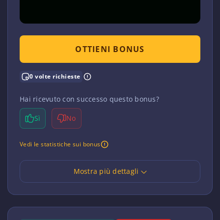
OTTIENI BONUS
0 volte richieste
Hai ricevuto con successo questo bonus?
Sì
No
Vedi le statistiche sui bonus
Mostra più dettagli