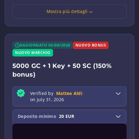
Mostra più dettagli
AGGIORNATO 03/08/2026
NUOVO BONUS
NUOVO MARCHIO
5000 GC + 1 Key + 50 SC (150%
bonus)
Verified by
Matteo Aldi
on July 31, 2026
Deposito minimo
20 EUR