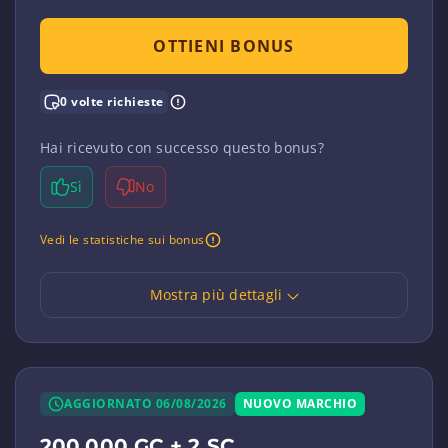
OTTIENI BONUS
0 volte richieste
Hai ricevuto con successo questo bonus?
Sì
No
Vedi le statistiche sui bonus
Mostra più dettagli
AGGIORNATO 06/08/2026
NUOVO MARCHIO
200,000 GC + 2 SC