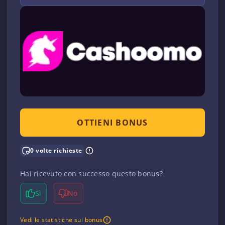
OTTIENI BONUS
0 volte richieste
Hai ricevuto con successo questo bonus?
Sì
No
Vedi le statistiche sui bonus