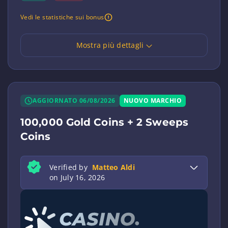
Vedi le statistiche sui bonus
Mostra più dettagli
AGGIORNATO 06/08/2026
NUOVO MARCHIO
100,000 Gold Coins + 2 Sweeps
Coins
Verified by
Matteo Aldi
on July 16, 2026