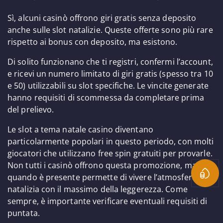
Sì, alcuni casinò offrono giri gratis senza deposito
anche sulle slot natalizie. Queste offerte sono più rare
rispetto ai bonus con deposito, ma esistono.
Di solito funzionano che ti registri, confermi l’account,
e ricevi un numero limitato di giri gratis (spesso tra 10
e 50) utilizzabili su slot specifiche. Le vincite generate
hanno requisiti di scommessa da completare prima
del prelievo.
Le slot a tema natale casino diventano
particolarmente popolari in questo periodo, con molti
giocatori che utilizzano free spin gratuiti per provarle.
Non tutti i casinò offrono questa promozione, ma
Coin D
quando è presente permette di vivere l’atmosfera
natalizia con il massimo della leggerezza. Come
sempre, è importante verificare eventuali requisiti di
puntata.