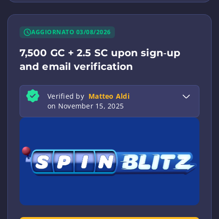
AGGIORNATO 03/08/2026
7,500 GC + 2.5 SC upon sign‑up
and email verification
Verified by
Matteo Aldi
on November 15, 2025